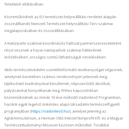
feladatok ellátásában.
Közreműködnek az EU természet-helyreállítási rendelet alapján
összeállítandó Nemzeti Természet-helyreállítási Terv szakmai
megalapozásában és összeállításában.
A Natúrparki szakmai koordinációs hálózat partnerszervezeteként
részt vesznek a hazai natúrparkok szakmai hátterének
erősítésében, országos szintű láthatóságuk növelésében.
Aktív természetvédelmi szemléletformáló tevékenységet végeznek,
amelynek keretében számos rendezvényen jelennek meg,
tájékoztató kiadványokat készítenek, népszerűsítő akciókat,
pályázatokat bonyolítanak meg. Ehhez kapcsolódóan
közreműködnek az immár 10 éve működő Vadonleső Programban,
hazánk egyik legelső önkéntes alapú társadalmi természetfigyelő
programjában (
https://vadonleső.hu/
), amelyet jelenleg az
Agrárminisztérium, a Herman Ottó Intézet Nonprofit Kft. és a Magyar
Természettudományi Múzeum közösen működtet. Továbbá