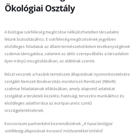
Ökológiai Osztály
A biológiai sokféleség megőrzése nélkülözhetetlen társadalmi
létünk biztosításához. E sokféleség megőrzésének jegyében
elsődleges feladatuk az állami természetvédelem tevékenységének
szakmai támogatása, valamint az aktív szerepvállalás a társadalom
ilyen irányú mozgósításában, az alábbiak szerint.
Részt vesznek a hazánk természeti állapotának nyomonkövetésére
szolgáló Nemzeti Biodiverzitás-monitorozó Rendszer (NBmR)
szakmai feladatainak ellátásában, amely alapvető adatokat
szolgáltat a területek kezelési, hatósági, tervezési munkákhoz és
elsődleges adatforrása az európai uniós szintű
országjelentéseknek.
Konzorciumi partnerként közreműködnek „
A hazai biológiai
sokféleség állapotának korszerű módszerekkel történő