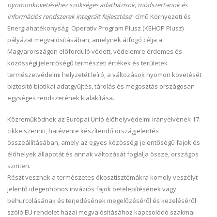
nyomonkövetéséhez szükséges adatbázisok, módszertanok és
információs rendszerek integrált fejlesztése
” című Környezeti és
Energiahatékonysági Operatív Program Plusz (KEHOP Plusz)
pályázat megvalósításában, amelynek átfogó célja a
Magyarországon előforduló védett, védelemre érdemes és
közösségi jelentőségű természeti értékek és területek
természetvédelmi helyzetét leíró, a változások nyomon követését
biztosító biotikai adatgyűjtés, tárolás és megosztás országosan
egységes rendszerének kialakítása.
Közreműködnek az Európai Unió élőhelyvédelmi irányelvének 17.
cikke szerinti, hatévente készítendő országjelentés
összeállításában, amely az egyes közösségi jelentőségű fajok és
élőhelyek állapotát és annak változását foglalja össze, országos
szinten.
Részt vesznek a természetes ökosztisztémákra komoly veszélyt
jelentő idegenhonos inváziós fajok betelepítésének vagy
behurcolásának és terjedésének megelőzéséről és kezeléséről
szóló EU rendelet hazai megvalósításához kapcsolódó szakmai