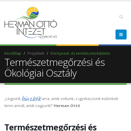
Kezdőlap
Projektek
Környezet- és természetvédelem
Természetmegőrzési és
Ökológiai Osztály
büszkék
„Legyünk
arra, amik voltunk, s igyekezzünk különbek
lenni annál, amik vagyunk!”
Herman Ottó
Természetmegőrzési és