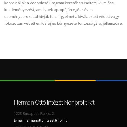
koordinálják a Vadonleső Program keretében indított Év Emlőse
kezdeményezést, amelynek apropóján egész éves
eseménysorozattal hívják fel a figyelmet a kiválasztott védett vagy
fokozottan védett emlősfaj és környezete fontosságára, jellemzőire.
Herman Ottó Intézet Nonprofit Kft.
1223 Budapest, Park u. 2.
E-mail:
hermanottointezet@hoi.hu