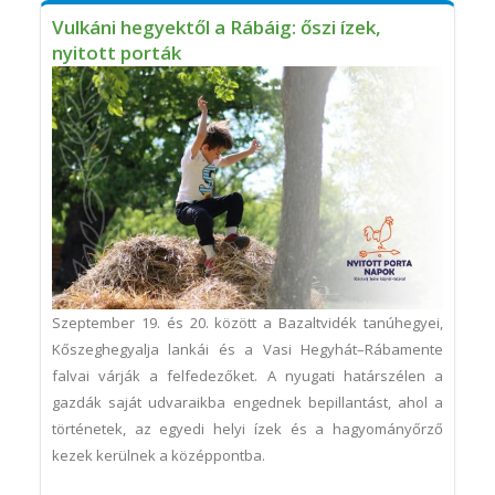
Vulkáni hegyektől a Rábáig: őszi ízek,
nyitott porták
Szeptember 19. és 20. között a Bazaltvidék tanúhegyei,
Kőszeghegyalja lankái és a Vasi Hegyhát–Rábamente
falvai várják a felfedezőket. A nyugati határszélen a
gazdák saját udvaraikba engednek bepillantást, ahol a
történetek, az egyedi helyi ízek és a hagyományőrző
kezek kerülnek a középpontba.