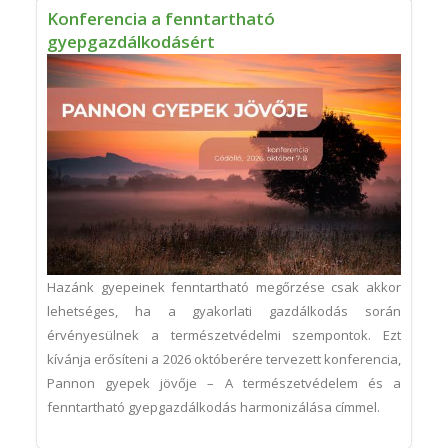
Konferencia a fenntartható
gyepgazdálkodásért
Hazánk gyepeinek fenntartható megőrzése csak akkor
lehetséges, ha a gyakorlati gazdálkodás során
érvényesülnek a természetvédelmi szempontok. Ezt
kívánja erősíteni a 2026 októberére tervezett konferencia,
Pannon gyepek jövője – A természetvédelem és a
fenntartható gyepgazdálkodás harmonizálása címmel.