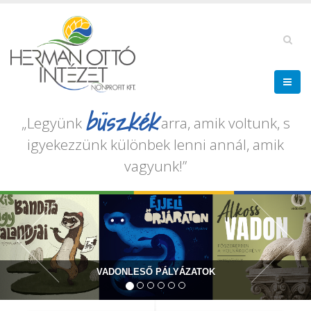
büszkék
„Legyünk
arra, amik voltunk, s
igyekezzünk különbek lenni annál, amik
vagyunk!”
NYITOTT PORTA NAPOK