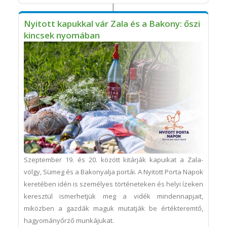
Nyitott kapukkal vár Zala és a Bakony: őszi
kincsek nyomában
Szeptember 19. és 20. között kitárják kapuikat a Zala-
völgy, Sümeg és a Bakonyalja portái. A Nyitott Porta Napok
keretében idén is személyes történeteken és helyi ízeken
keresztül ismerhetjük meg a vidék mindennapjait,
miközben a gazdák maguk mutatják be értékteremtő,
hagyományőrző munkájukat.