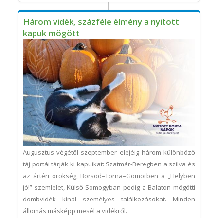
Három vidék, százféle élmény a nyitott
kapuk mögött
Augusztus végétől szeptember elejéig három különböző
táj portái tárják ki kapuikat: Szatmár-Beregben a szilva és
az ártéri örökség, Borsod–Torna–Gömörben a „Helyben
jó!” szemlélet, Külső-Somogyban pedig a Balaton mögötti
dombvidék kínál személyes találkozásokat. Minden
állomás másképp mesél a vidékről.