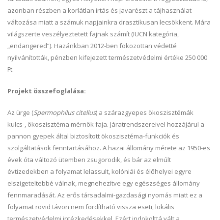
azonban részben a korlátlan irtás és javarészt a tájhasználat
változása miatt a számuk napjainkra drasztikusan lecsökkent. Mára
világszerte veszélyeztetett fajnak számít (IUCN kategória,
„endangered”). Hazánkban 2012-ben fokozottan védetté
nyilvánították, pénzben kifejezett természetvédelmi értéke 250 000
Ft.
Projekt összefoglalása:
Az ürge (
Spermophilus citellus
) a szárazgyepes ökoszisztémák
kulcs-, ökoszisztéma mérnök faja. Járatrendszereivel hozzájárul a
pannon gyepek által biztosított ökoszisztéma-funkciók és
szolgáltatások fenntartásához. A hazai állomány mérete az 1950-es
évek óta változó ütemben zsugorodik, és bár az elmúlt
évtizedekben a folyamat lelassult, kolóniái és élőhelyei egyre
elszigeteltebbé válnak, megnehezítve egy egészséges állomány
fennmaradását. Az erős társadalmi-gazdasági nyomás miatt ez a
folyamat rövid távon nem fordítható vissza eseti, lokális
természetvédelmi intézkedésekkel. Ezért indokolttá vált a