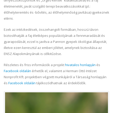
tenyésztőközpontok és „Ürgés-kertek” kialakításával) és a faj
életmenetét, javát szolgáló terepi beavatkozásokkal (pl.:
élőhelyteremtés és -bővítés, az élőhelyminőség javítása) igyekeznek
elérni.
Ezek az intézkedések, összehangolt formában, hosszú távon
biztosíthatják a faj életképes populációjának a fennmaradását és
gyarapodását, ezzel is javítva a Pannon gyepek ökológiai állapotát,
illetve ezen keresztül az emberi jólétet, amelynek biztosítása az
ENSZ Alapokmányának is célkitűzése.
Részletes és friss információk a projekt
hivatalos honlapján
és
Facebook oldalán
érhetők el, valamint a Herman Ottó Intézet
Nonprofit Kft. projektben végzett munkájáról a Társaság honlapján
és
Facebook oldalán
tájékozódhatnak az érdeklődők.