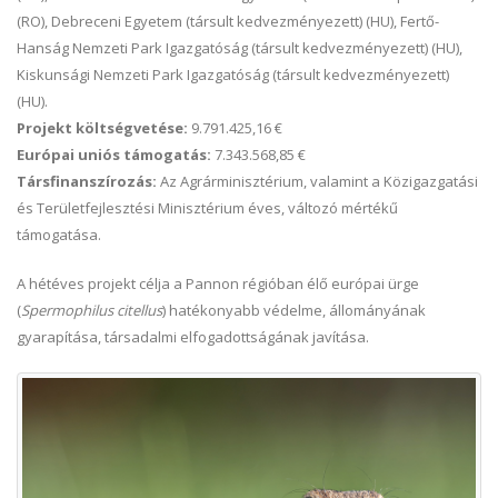
(RO), Debreceni Egyetem (társult kedvezményezett) (HU), Fertő-
Hanság Nemzeti Park Igazgatóság (társult kedvezményezett) (HU),
Kiskunsági Nemzeti Park Igazgatóság (társult kedvezményezett)
(HU).
Projekt költségvetése:
9.791.425,16 €
Európai uniós támogatás:
7.343.568,85 €
Társfinanszírozás:
Az Agrárminisztérium, valamint a Közigazgatási
és Területfejlesztési Minisztérium éves, változó mértékű
támogatása.
A hétéves projekt célja a Pannon régióban élő európai ürge
(
Spermophilus citellus
) hatékonyabb védelme, állományának
gyarapítása, társadalmi elfogadottságának javítása.