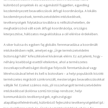
különböző projektek és az egymástól független, egyedileg
kezdeményezett beavatkozások átfogó koordinációja. A lokális
kezdeményezések, természetvédelmi intézkedések,
tevékenységek folytatása továbbra is nélkülözhetetlen, de
meghatározóvá vált ezek átfogó koordinációja, országos
kiterjesztése, hálózatos megvalósítása a cél elérése érdekében.
A siker kulcsa és egyben faj globális fennmaradása a koordinált
intézkedésben rejlik, amelyet egy „Ürge természetvédelmi
biztonsági háló” kifeszítésével kívánnak elérni. Ez azt jelenti, hogy –
néhány kisebbségi esettől eltekintve, ahol a természetes
összekapcsolhatóságot ökológiai folyosók fenntartásával vagy
létrehozásával lehet és kell is biztosítani – a helyi populációk közötti
természetes migrációt szinkronizált, mesterséges beavatkozásokkal
váltják fel. Ezeket számos más, jól összehangolt természetvédelmi
intézkedéssel (kolónia szintű törzslap rendszer, helyi
kommunikációs tevékenységek, egészségügyi
alapállapotfelmérések), különböző fejlesztési tevékenységekkel (pl.: