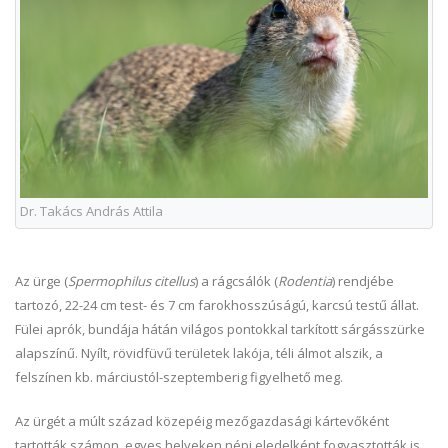
Dr. Takács András Attila
Az ürge (
Spermophilus citellus
) a rágcsálók (
Rodentia
) rendjébe
tartozó, 22-24 cm test- és 7 cm farokhosszúságú, karcsú testű állat.
Fülei aprók, bundája hátán világos pontokkal tarkított sárgásszürke
alapszínű. Nyílt, rövidfüvű területek lakója, téli álmot alszik, a
felszínen kb. márciustól-szeptemberig figyelhető meg.
Az ürgét a múlt század közepéig mezőgazdasági kártevőként
tartották számon, egyes helyeken népi eledelként fogyasztották is,