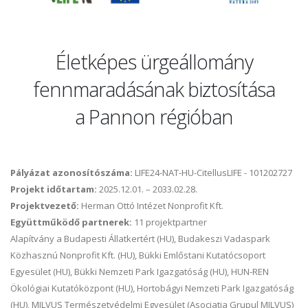
Életképes ürgeállomány
fennmaradásának biztosítása
a Pannon régióban
Pályázat azonosítószáma:
LIFE24-NAT-HU-CitellusLIFE - 101202727
Projekt időtartam:
2025.12.01. – 2033.02.28.
Projektvezető:
Herman Ottó Intézet Nonprofit Kft.
Együttműködő partnerek:
11 projektpartner
Alapítvány a Budapesti Állatkertért (HU), Budakeszi Vadaspark
Közhasznú Nonprofit Kft. (HU), Bükki Emlőstani Kutatócsoport
Egyesület (HU), Bükki Nemzeti Park Igazgatóság (HU), HUN-REN
Ökológiai Kutatóközpont (HU), Hortobágyi Nemzeti Park Igazgatóság
(HU), MILVUS Természetvédelmi Egyesület (Asociatia Grupul MILVUS)