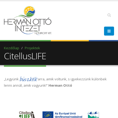
Kezdőlap
Projektek
CitellusLIFE
büszkék
„Legyünk
arra, amik voltunk, s igyekezzünk különbek
lenni annál, amik vagyunk!”
Herman Ottó