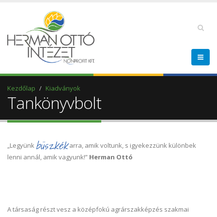
Kezdőlap
Kiadványok
Tankönyvbolt
büszkék
„Legyünk
arra, amik voltunk, s igyekezzünk különbek
lenni annál, amik vagyunk!”
Herman Ottó
A társaság részt vesz a középfokú agrárszakképzés szakmai