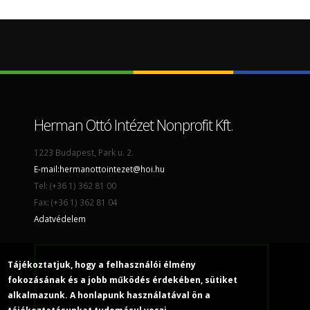
Herman Ottó Intézet Nonprofit Kft.
1223 Budapest, Park u. 2.
E-mail:
hermanottointezet@hoi.hu
Tel: (+36 1) 362 81 00
Fax: (+36 1) 362 81 04
Adatvédelem
Tájékoztatjuk, hogy a felhasználói élmény
fokozásának és a jobb működés érdekében, sütiket
alkalmazunk. A honlapunk használatával ön a