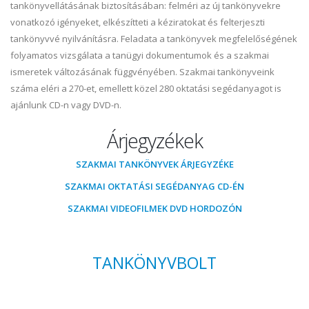
tankönyvellátásának biztosításában: felméri az új tankönyvekre
vonatkozó igényeket, elkészítteti a kéziratokat és felterjeszti
tankönyvvé nyilvánításra. Feladata a tankönyvek megfelelőségének
folyamatos vizsgálata a tanügyi dokumentumok és a szakmai
ismeretek változásának függvényében. Szakmai tankönyveink
száma eléri a 270-et, emellett közel 280 oktatási segédanyagot is
ajánlunk CD-n vagy DVD-n.
Árjegyzékek
SZAKMAI TANKÖNYVEK ÁRJEGYZÉKE
SZAKMAI OKTATÁSI SEGÉDANYAG CD-ÉN
SZAKMAI VIDEOFILMEK DVD HORDOZÓN
TANKÖNYVBOLT