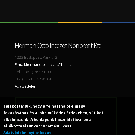
Herman Ottó Intézet Nonprofit Kft.
1223 Budapest, Park u. 2.
E-mail:
hermanottointezet@hoi.hu
Tel: (+36 1) 362 81 00
Fax: (+36 1) 362 81 04
Adatvédelem
Tájékoztatjuk, hogy a felhasználói élmény
fokozásának és a jobb működés érdekében, sütiket
alkalmazunk. A honlapunk használatával ön a
tájékoztatásunkat tudomásul veszi.
Adatvédelmi nyilatkozat