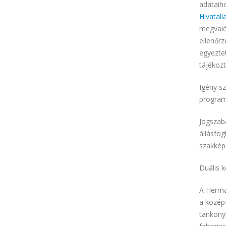
adataih
Hivatall
megvaló
ellenőrz
egyeztet
tájékozt
Igény sz
program
Jogszab
állásfog
szakképe
Duális 
A Herma
a közép
tankönyv