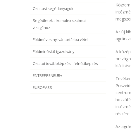
Közrem
Oktatási segédanyagok
intézmén
megszer
Segédletek a komplex szakmai
vizsgához
Az új k
agrársza
Földműves nyilvántartásba vétel
A közép
Földminősítő igazolvány
országo
Oktatói továbbképzés - felnőttképzés
kiállítá
ENTREPRENEUR+
Tevéken
Poszeid
EUROPASS
centrum
hozzáfé
intézmén
részére.
Az agrá