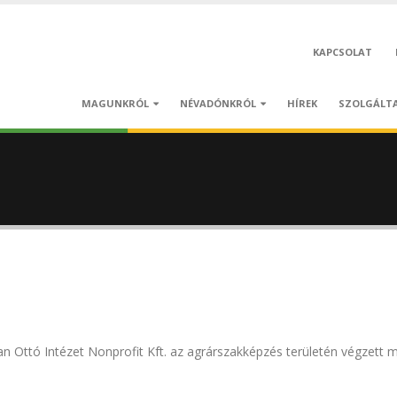
KAPCSOLAT
MAGUNKRÓL
NÉVADÓNKRÓL
HÍREK
SZOLGÁLT
 Ottó Intézet Nonprofit Kft. az agrárszakképzés területén végzett m