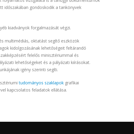
ek folyamatos vizsgálata is a tanügyi dokumentumok
tt időszakában gondoskodik a tankönyvek
yéb kiadványok forgalmazását végzi.
és multimédiás, oktatást segítő eszközök
yagok kidolgozásának lehetőségeit feltárandó
 szakképzésért felelős minisztériummal és
lyázati lehetőségeket és a pályázati kiírásokat.
kájának igény szerinti segíti.
sztériumi
tudományos szaklapok
grafikai
vel kapcsolatos feladatok ellátása.