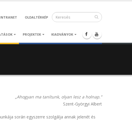
INTRANET
OLDALTÉRKÉP
ATÁSOK
PROJEKTEK
KIADVÁNYOK
„Ahogyan ma tanítunk, olyan lesz a holnap.”
Szent-Györgyi Albert
unkája során egyszerre szolgálja annak jelenét és