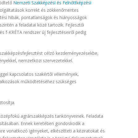
ködtető
Nemzeti Szakképzési és Felnőttképzési
zolgáltatások korrekt és zökkenőmentes
ési hibák, pontatlanságok és hiányosságok
intén a feladatai közé tartozik. Fejlesztői
s f-KRÉTA rendszer új fejlesztéseiről pedig
i szakképzésfejlesztést célzó kezdeményezésekbe,
nyekkel, nemzetközi szervezetekkel.
éggel kapcsolatos szakértői vélemények,
vállalkozások működtetéséhez szükséges
tosítja.
 középfokú agrárszakképzés tankönyveinek. Feladata
sításában. Ennek keretében gondoskodik a
re vonatkozó igényeket, elkészítteti a kéziratokat és