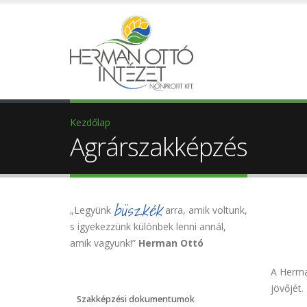
Kezdőlap
Agrárszakképzés
büszkék
„Legyünk
arra, amik voltunk,
s igyekezzünk különbek lenni annál,
amik vagyunk!”
Herman Ottó
A Herman
jövőjét.
Szakképzési dokumentumok