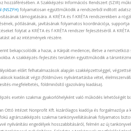
oz hozzáférésében. A Szakképzési Információs Rendszert (SZIR) mű
al (NSZFH)
folyamatosan együttműködik a rendszerből indított adats
sításának támogatására. A KRÉTA és f-KRÉTA rendszerekben a rögzít
ésének, pótlásának, javításának folyamatos koordinációja, supportja sz
éseket folytat a KRÉTA és f-KRÉTA rendszer fejlesztéséről. A KRÉTA é
atást ad az intézmények részére.
erint bekapcsolódik a hazai, a Kárpát-medencei, illetve a nemzetköz
okba. A szakképzés-fejlesztés területén együttműködik a társintézmé
ályokban előírt felhatalmazások alapján szakképzettséggel, végzetts
lalások kiadását végzi (földműves nyilvántartásba vétel, élelmiszer
sítés-megfeleltetés, földminősítő igazolvány kiadása).
képzés esetén szakmai gyakorlóhelyként való működés lehetőségét biz
n Ottó Intézet Nonprofit Kft. kizárólagos kiadója és forgalmazója a
fokú agrárszakképzés szakmai tankönyvellátásának folyamatos bizto
vé nyilvánítási engedélyek hosszabbításáról, felméri az új tankönyvek