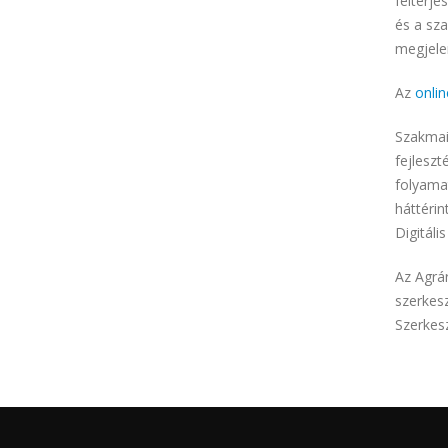
felterje
és a sz
megjele
Az
onli
Szakmai
fejleszt
folyamat
háttérin
Digitáli
Az Agrá
szerkesz
Szerkes