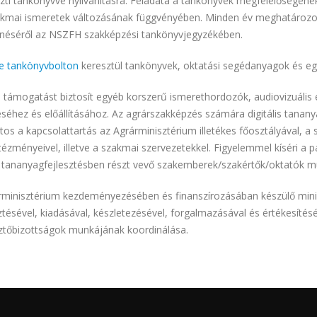
szti tankönyvvé nyilvánításra. Feladata a tankönyvek megfelelőségén
akmai ismeretek változásának függvényében. Minden év meghatározo
néséről az NSZFH szakképzési tankönyvjegyzékében.
ne tankönyvbolton
keresztül tankönyvek, oktatási segédanyagok és eg
 támogatást biztosít egyéb korszerű ismerethordozók, audiovizuális 
éséhez és előállításához. Az agrárszakképzés számára digitális tanan
os a kapcsolattartás az Agrárminisztérium illetékes főosztályával, a
tézményeivel, illetve a szakmai szervezetekkel. Figyelemmel kíséri a pá
s tananyagfejlesztésben részt vevő szakemberek/szakértők/oktatók mun
rminisztérium kezdeményezésében és finanszírozásában készülő mini
tésével, kiadásával, készletezésével, forgalmazásával és értékesítésé
ztőbizottságok munkájának koordinálása.