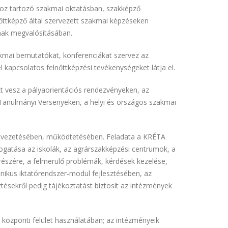
z tartozó szakmai oktatásban, szakképző
őttképző által szervezett szakmai képzéseken
nak megvalósításában.
akmai bemutatókat, konferenciákat szervez az
 kapcsolatos felnőttképzési tevékenységeket látja el.
t vesz a pályaorientációs rendezvényeken, az
Tanulmányi Versenyeken, a helyi és országos szakmai
 bevezetésében, működtetésében. Feladata a KRÉTA
gatása az iskolák, az agrárszakképzési centrumok, a
részére, a felmerülő problémák, kérdések kezelése,
ikus iktatórendszer-modul fejlesztésében, az
ztésekről pedig tájékoztatást biztosít az intézmények
központi felület használatában; az intézményeik