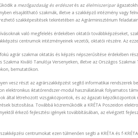
űködik a
mezőgazdaság és erdészet
és az
élelmiszeripar
ágazatokho
yben elsajátítható szakmák, illetve a szakképző intézmény vagy feln
ezhető szakképesítések tekintetében az Agrárminisztérium feladatai
ihívásoknak való megfelelés érdekében oktatói továbbképzéseket, sz
kképzési centrumok intézményeinek vezetői, oktatói részére. Az ezzel
fokú agrár szakmai oktatás és képzés népszerűsítése érdekében rész
s Szakma Kiváló Tanulója Versenyeken, illetve az Országos Szakmai 
sokon, bemutatókon.
yen vesz részt az agrárszakképzést segítő informatikai rendszerek
on elektronikus iktatórendszer-modul használatának folyamatos támo
ok által létrehozott vizsgaközpontok, és az ágazati képzőközpontok 
rések biztosítása. Továbbá közreműködik a KRÉTA Poszeidon elektron
yektől érkező fejlesztési igények továbbításában, az elvégzett fejles
rszakképzési centrumokat ezen túlmenően segíti a KRÉTA és f-KRÉTA 