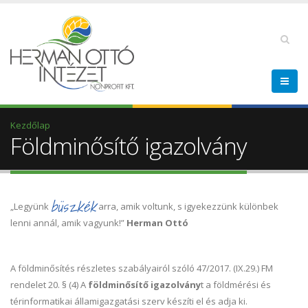
Kezdőlap
Földminősítő igazolvány
büszkék
„Legyünk
arra, amik voltunk, s igyekezzünk különbek
lenni annál, amik vagyunk!”
Herman Ottó
A földminősítés részletes szabályairól szóló 47/2017. (IX.29.) FM
rendelet 20. § (4) A
földminősítő igazolvány
t a földmérési és
térinformatikai államigazgatási szerv készíti el és adja ki.