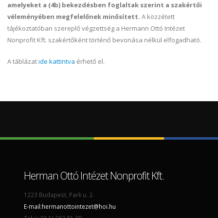
amelyeket a (4b) bekezdésben foglaltak szerint a szakértői
véleményében megfelelőnek minősített.
A közzétett
tájékoztatóban szereplő végzettség a Hermann Ottó Intézet
Nonprofit Kft. szakértőként történő bevonása nélkül elfogadható.
A táblázat
ide kattintva
érhető el.
Herman Ottó Intézet Nonprofit Kft.
1223 Budapest, Park u. 2.
E-mail:
hermanottointezet@hoi.hu