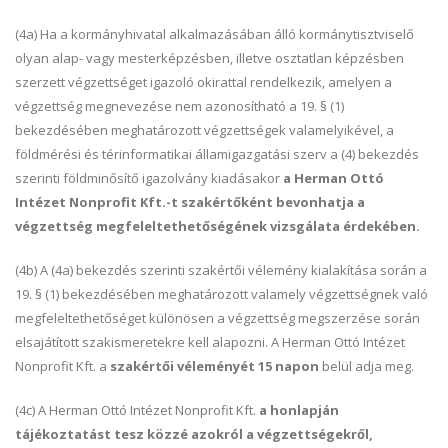
(4a) Ha a kormányhivatal alkalmazásában álló kormánytisztviselő
olyan alap- vagy mesterképzésben, illetve osztatlan képzésben
szerzett végzettséget igazoló okirattal rendelkezik, amelyen a
végzettség megnevezése nem azonosítható a 19. § (1)
bekezdésében meghatározott végzettségek valamelyikével, a
földmérési és térinformatikai államigazgatási szerv a (4) bekezdés
szerinti földminősítő igazolvány kiadásakor
a Herman Ottó
Intézet Nonprofit Kft.-t szakértőként bevonhatja a
végzettség megfeleltethetőségének vizsgálata érdekében.
(4b) A (4a) bekezdés szerinti szakértői vélemény kialakítása során a
19. § (1) bekezdésében meghatározott valamely végzettségnek való
megfeleltethetőséget különösen a végzettség megszerzése során
elsajátított szakismeretekre kell alapozni. A Herman Ottó Intézet
Nonprofit Kft. a
szakértői véleményét 15 napon
belül adja meg.
(4c) A Herman Ottó Intézet Nonprofit Kft.
a honlapján
tájékoztatást tesz közzé azokról
a végzettségekről,