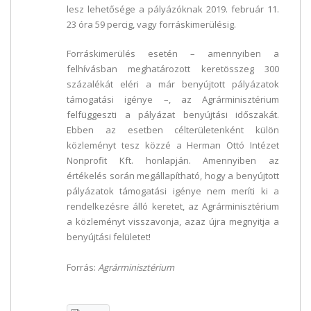
lesz lehetősége a pályázóknak 2019. február 11.
23 óra 59 percig, vagy forráskimerülésig.
Forráskimerülés esetén – amennyiben a
felhívásban meghatározott keretösszeg 300
százalékát eléri a már benyújtott pályázatok
támogatási igénye –, az Agrárminisztérium
felfüggeszti a pályázat benyújtási időszakát.
Ebben az esetben célterületenként külön
közleményt tesz közzé a Herman Ottó Intézet
Nonprofit Kft. honlapján. Amennyiben az
értékelés során megállapítható, hogy a benyújtott
pályázatok támogatási igénye nem meríti ki a
rendelkezésre álló keretet, az Agrárminisztérium
a közleményt visszavonja, azaz újra megnyitja a
benyújtási felületet!
Forrás:
Agrárminisztérium