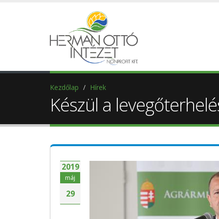
Kezdőlap
Hírek
Készül a levegőterhel
2019
máj
29