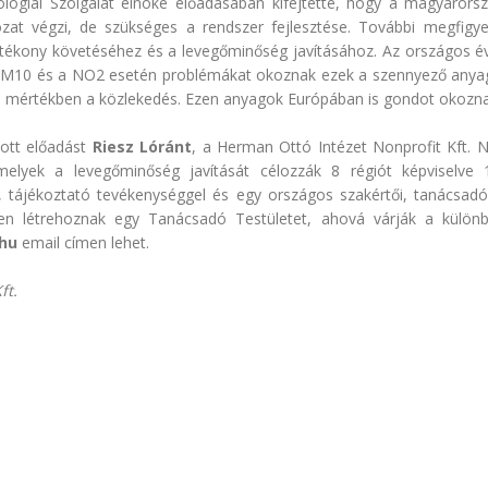
giai Szolgálat elnöke előadásában kifejtette, hogy a magyarorsz
at végzi, de szükséges a rendszer fejlesztése. További megfigy
tékony követéséhez és a levegőminőség javításához. Az országos é
 PM10 és a NO2 esetén problémákat okoznak ezek a szennyező anyag
sebb mértékben a közlekedés. Ezen anyagok Európában is gondot okozna
tott előadást
Riesz Lóránt
, a Herman Ottó Intézet Nonprofit Kft. 
elyek a levegőminőség javítását célozzák 8 régiót képviselve 
, tájékoztató tevékenységgel és egy országos szakértői, tanácsadói h
en létrehoznak egy Tanácsadó Testületet, ahová várják a különb
.hu
email címen lehet.
ft.