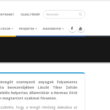
INTRANET
OLDALTÉRKÉP
ATÁSOK
PROJEKTEK
KIADVÁNYOK
levegőt szennyező anyagok folyamatos
a bevezetőjében László Tibor Zoltán
lelős helyettes államtitkár a Herman Ottó
n megtartott szakmai fórumon.
hozzátette, hogy a levegő minőség alakulása az