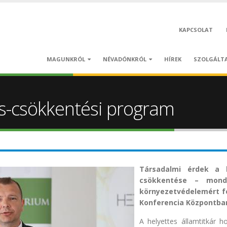
KAPCSOLAT
MAGUNKRÓL
NÉVADÓNKRÓL
HÍREK
SZOLGÁLT
és-csökkentési program
Társadalmi érdek a 
csökkentése – mondt
környezetvédelemért fe
Konferencia Központba
A helyettes államtitkár 