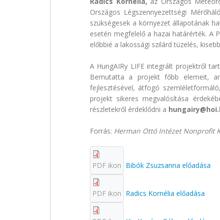
Radics Kornélia,
az Országos Meteoroló
Országos Légszennyezettségi Mérőhálóz
szükségesek a környezet állapotának ha
esetén megfelelő a hazai határérték. A
előbbié a lakossági szilárd tüzelés, ki
A HungAIRy LIFE integrált projektről tar
Bemutatta a projekt főbb elemeit, am
fejlesztésével, átfogó szemléletformáló
projekt sikeres megvalósítása érdekéb
részletekről érdeklődni a
hungairy
@
hoi
Forrás:
Herman Ottó Intézet Nonprofit K
PDF ikon
Bibók Zsuzsanna előadása
PDF ikon
Radics Kornélia előadása