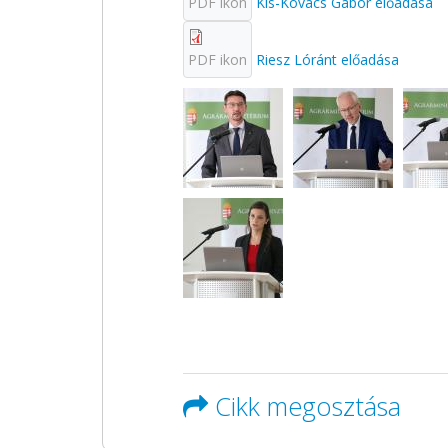
PDF ikon
Kis-Kovács Gábor előadása
PDF ikon
Riesz Lóránt előadása
Cikk megosztása