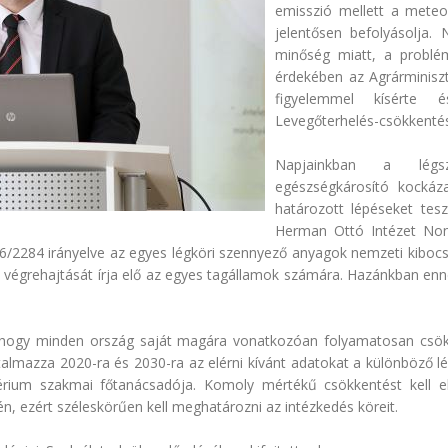
emisszió mellett a meteo
jelentősen befolyásolja.
minőség miatt, a problém
érdekében az Agrárminiszt
figyelemmel kísérte é
Levegőterhelés-csökkentés
Napjainkban a légsz
egészségkárosító kockáz
határozott lépéseket te
Herman Ottó Intézet Nonp
6/2284 irányelve az egyes légköri szennyező anyagok nemzeti kibocs
égrehajtását írja elő az egyes tagállamok számára. Hazánkban ennek
, hogy minden ország saját magára vonatkozóan folyamatosan csökk
artalmazza 2020-ra és 2030-ra az elérni kívánt adatokat a különböz
térium szakmai főtanácsadója. Komoly mértékű csökkentést kell e
én, ezért széleskörűen kell meghatározni az intézkedés köreit.