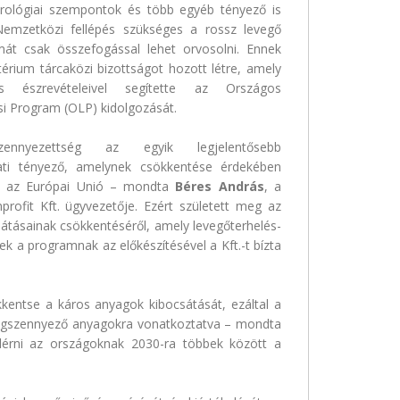
rológiai szempontok és több egyéb tényező is
 Nemzetközi fellépés szükséges a rossz levegő
át csak összefogással lehet orvosolni. Ennek
érium tárcaközi bizottságot hozott létre, amely
s észrevételeivel segítette az Országos
i Program (OLP) kidolgozását.
ennyezettség az egyik legjelentősebb
ati tényező, amelynek csökkentése érdekében
sz az Európai Unió – mondta
Béres András
, a
rofit Kft. ügyvezetője. Ezért született meg az
átásainak csökkentéséről, amely levegőterhelés-
 a programnak az előkészítésével a Kft.-t bízta
entse a káros anyagok kibocsátását, ezáltal a
ő légszennyező anyagokra vonatkoztatva – mondta
lérni az országoknak 2030-ra többek között a