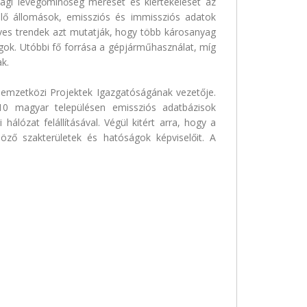
ági levegőminőség mérését és kiértékelését az
elő állomások, emissziós és immissziós adatok
ves trendek azt mutatják, hogy több károsanyag
ok. Utóbbi fő forrása a gépjárműhasználat, míg
k.
Nemzetközi Projektek Igazgatóságának vezetője.
10 magyar településen emissziós adatbázisok
álózat felállításával. Végül kitért arra, hogy a
öző szakterületek és hatóságok képviselőit. A