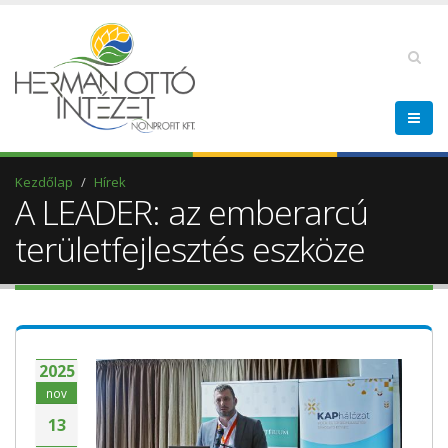
Kezdőlap
Hírek
A LEADER: az emberarcú
területfejlesztés eszköze
2025
nov
13