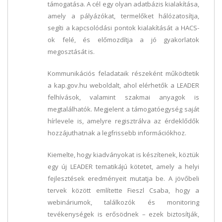
támogatása. A cél egy olyan adatbázis kialakítása,
amely a pályázókat, termelőket hálózatosítja,
segíti a kapcsolódási pontok kialakítását a HACS-
ok felé, és előmozdítja a jó gyakorlatok
megosztását is.
Kommunikációs feladataik részeként működtetik
a kap.gov.hu weboldalt, ahol elérhetők a LEADER
felhívások, valamint szakmai anyagok is
megtalálhatók. Megjelent a támogatóegység saját
hírlevele is, amelyre regisztrálva az érdeklődők
hozzájuthatnak a legfrissebb információkhoz.
Kiemelte, hogy kiadványokat is készítenek, köztük
egy új LEADER tematikájú kötetet, amely a helyi
fejlesztések eredményeit mutatja be. A jövőbeli
tervek között említette Fieszl Csaba, hogy a
webináriumok, találkozók és monitoring
tevékenységek is erősödnek – ezek biztosítják,