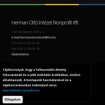
Herman Ottó Intézet Nonprofit Kft.
1223 Budapest, Park u. 2.
E-mail:
hermanottointezet@hoi.hu
Tel: (+36 1) 362 81 00
Fax: (+36 1) 362 81 04
Adatvédelem
Tájékoztatjuk, hogy a felhasználói élmény
fokozásának és a jobb működés érdekében, sütiket
alkalmazunk. A honlapunk használatával ön a
tájékoztatásunkat tudomásul veszi.
Adatvédelmi nyilatkozat
Elfogadom