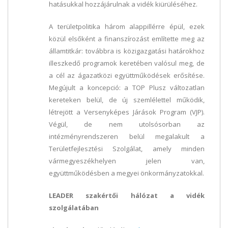
hatásukkal hozzájárulnak a vidék kiürüléséhez.
A területpolitika három alappillérre épül, ezek
közül elsőként a finanszírozást említette meg az
államtitkár: továbbra is közigazgatási határokhoz
illeszkedő programok keretében valósul meg, de
a cél az ágazatközi együttműködések erősítése.
Megújult a koncepció: a TOP Plusz változatlan
kereteken belül, de új szemlélettel működik,
létrejött a Versenyképes Járások Program (VJP).
Végül, de nem utolsósorban az
intézményrendszeren belül megalakult a
Területfejlesztési Szolgálat, amely minden
vármegyeszékhelyen jelen van,
együttműködésben a megyei önkormányzatokkal.
LEADER szakértői hálózat a vidék
szolgálatában