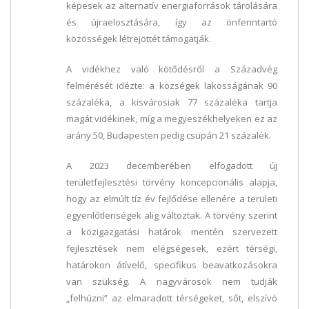
képesek az alternatív energiaforrások tárolására
és újraelosztására, így az önfenntartó
közösségek létrejöttét támogatják.
A vidékhez való kötődésről a Századvég
felmérését idézte: a községek lakosságának 90
százaléka, a kisvárosiak 77 százaléka tartja
magát vidékinek, míg a megyeszékhelyeken ez az
arány 50, Budapesten pedig csupán 21 százalék.
A 2023 decemberében elfogadott új
területfejlesztési törvény koncepcionális alapja,
hogy az elmúlt tíz év fejlődése ellenére a területi
egyenlőtlenségek alig változtak. A törvény szerint
a közigazgatási határok mentén szervezett
fejlesztések nem elégségesek, ezért térségi,
határokon átívelő, specifikus beavatkozásokra
van szükség. A nagyvárosok nem tudják
„felhúzni” az elmaradott térségeket, sőt, elszívó