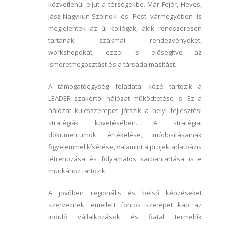
közvetlenül eljut a térségekbe. Már Fejér, Heves,
Jász-Nagykun-Szolnok és Pest vármegyében is
megjelentek az új kollégák, akik rendszeresen
tartanak szakmai rendezvényeket,
workshopokat, ezzel is elősegítve az
ismeretmegosztást és a társadalmasítást.
A támogatóegység feladatai közé tartozik a
LEADER szakértői hálózat működtetése is. Ez a
hálózat kulcsszerepet játszik a helyi fejlesztési
stratégiák követésében. A stratégiai
dokumentumok értékelése, módosításainak
figyelemmel kísérése, valamint a projektadatbázis
létrehozása és folyamatos karbantartása is e
munkához tartozik.
A jövőben regionális és belső képzéseket
szerveznek, emellett fontos szerepet kap az
induló vállalkozások és fiatal termelők