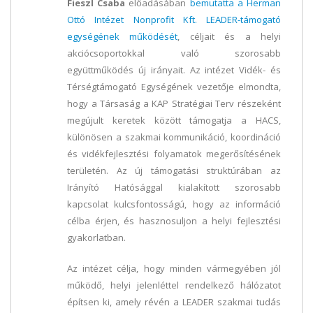
Fieszl Csaba
előadásában
bemutatta a Herman
Ottó Intézet Nonprofit Kft. LEADER-támogató
egységének működését
, céljait és a helyi
akciócsoportokkal való szorosabb
együttműködés új irányait. Az intézet Vidék- és
Térségtámogató Egységének vezetője elmondta,
hogy a Társaság a KAP Stratégiai Terv részeként
megújult keretek között támogatja a HACS,
különösen a szakmai kommunikáció, koordináció
és vidékfejlesztési folyamatok megerősítésének
területén. Az új támogatási struktúrában az
Irányító Hatósággal kialakított szorosabb
kapcsolat kulcsfontosságú, hogy az információ
célba érjen, és hasznosuljon a helyi fejlesztési
gyakorlatban.
Az intézet célja, hogy minden vármegyében jól
működő, helyi jelenléttel rendelkező hálózatot
építsen ki, amely révén a LEADER szakmai tudás