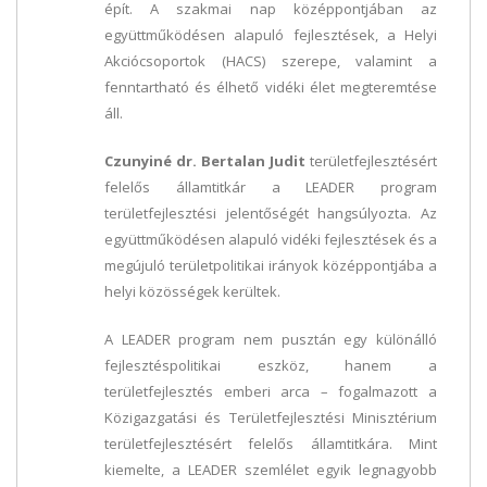
épít. A szakmai nap középpontjában az
együttműködésen alapuló fejlesztések, a Helyi
Akciócsoportok (HACS) szerepe, valamint a
fenntartható és élhető vidéki élet megteremtése
áll.
Czunyiné dr. Bertalan Judit
területfejlesztésért
felelős államtitkár a LEADER program
területfejlesztési jelentőségét hangsúlyozta. Az
együttműködésen alapuló vidéki fejlesztések és a
megújuló területpolitikai irányok középpontjába a
helyi közösségek kerültek.
A LEADER program nem pusztán egy különálló
fejlesztéspolitikai eszköz, hanem a
területfejlesztés emberi arca – fogalmazott a
Közigazgatási és Területfejlesztési Minisztérium
területfejlesztésért felelős államtitkára. Mint
kiemelte, a LEADER szemlélet egyik legnagyobb