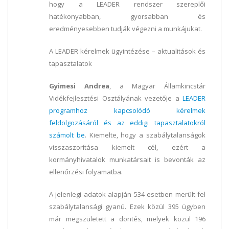
hogy a LEADER rendszer szereplői
hatékonyabban, gyorsabban és
eredményesebben tudják végezni a munkájukat.
A LEADER kérelmek ügyintézése – aktualitások és
tapasztalatok
Gyimesi Andrea
, a Magyar Államkincstár
Vidékfejlesztési Osztályának vezetője a
LEADER
programhoz kapcsolódó kérelmek
feldolgozásáról és az eddigi tapasztalatokról
számolt be
. Kiemelte, hogy a szabálytalanságok
visszaszorítása kiemelt cél, ezért a
kormányhivatalok munkatársait is bevonták az
ellenőrzési folyamatba.
A jelenlegi adatok alapján 534 esetben merült fel
szabálytalansági gyanú. Ezek közül 395 ügyben
már megszületett a döntés, melyek közül 196