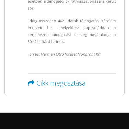
esetben a támogatói okirat visszavonására került
sor.
Eddig összesen 4021 darab támogatási kérelem
érkezett be, amelyekhez kapcsolódóan a
kérelmezett támogatási összeg meghaladja a
30,42 milliárd forintot.
Forrás:
Herman Ottó Intézet Nonprofit Kft.
Cikk megosztása