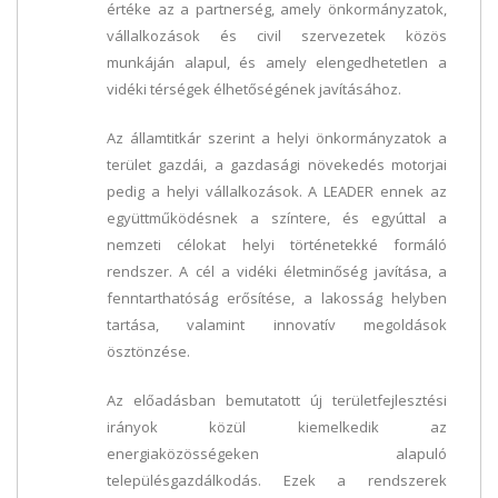
értéke az a partnerség, amely önkormányzatok,
vállalkozások és civil szervezetek közös
munkáján alapul, és amely elengedhetetlen a
vidéki térségek élhetőségének javításához.
Az államtitkár szerint a helyi önkormányzatok a
terület gazdái, a gazdasági növekedés motorjai
pedig a helyi vállalkozások. A LEADER ennek az
együttműködésnek a színtere, és egyúttal a
nemzeti célokat helyi történetekké formáló
rendszer. A cél a vidéki életminőség javítása, a
fenntarthatóság erősítése, a lakosság helyben
tartása, valamint innovatív megoldások
ösztönzése.
Az előadásban bemutatott új területfejlesztési
irányok közül kiemelkedik az
energiaközösségeken alapuló
településgazdálkodás. Ezek a rendszerek