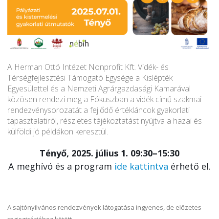
A Herman Ottó Intézet Nonprofit Kft. Vidék- és
Térségfejlesztési Támogató Egysége a Kislépték
Egyesülettel és a Nemzeti Agrárgazdasági Kamarával
közösen rendezi meg a Fókuszban a vidék című szakmai
rendezvénysorozatát a fejlődő értékláncok gyakorlati
tapasztalatiról, részletes tájékoztatást nyújtva a hazai és
külföldi jó példákon keresztül.
Tényő, 2025. július 1. 09:30–15:30
A meghívó és a program
ide kattintva
érhető el.
A sajtónyilvános rendezvények látogatása ingyenes, de előzetes