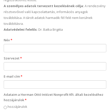
regisztrációhoz kötött.
A személyes adatok tervezett kezelésének célja:
A rendezvény
résztvevőivel való kapcsolattartás, információs anyagok
továbbítása. A tárolt adatok harmadik fél felé nem kerülnek
továbbításra.
Adatvédelmi felelős:
Dr. Batka Brigitta
Név
*
Szervezet
*
E-mail cím
*
Adataim a Herman Ottó Intézet Nonprofit Kft. általi kezeléséhez
hozzájárulok
*
hozzájárulok