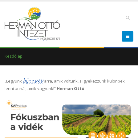
Kezdőlap
büszkék
„Legyünk
arra, amik voltunk, s igyekezzünk különbek
lenni annál, amik vagyunk!”
Herman Ottó