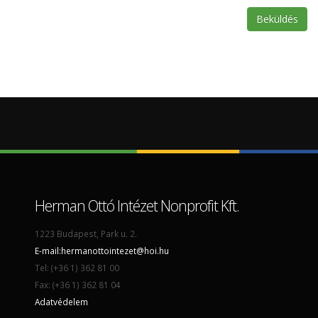
Herman Ottó Intézet Nonprofit Kft.
1223 Budapest, Park u. 2.
E-mail:
hermanottointezet@hoi.hu
Tel: (+36 1) 362 81 00
Fax: (+36 1) 362 81 04
Adatvédelem