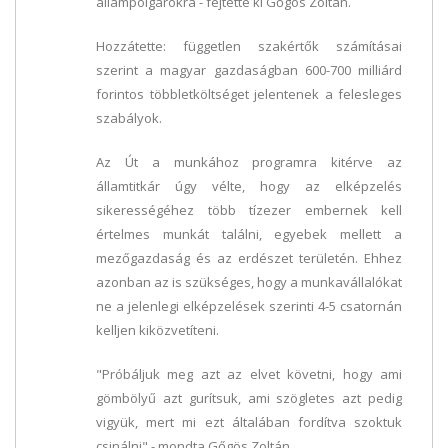
állampolgárokra - fejtette ki Gőgös Zoltán.
Hozzátette: független szakértők számításai
szerint a magyar gazdaságban 600-700 milliárd
forintos többletköltséget jelentenek a felesleges
szabályok.
Az Út a munkához programra kitérve az
államtitkár úgy vélte, hogy az elképzelés
sikerességéhez több tízezer embernek kell
értelmes munkát találni, egyebek mellett a
mezőgazdaság és az erdészet területén. Ehhez
azonban az is szükséges, hogy a munkavállalókat
ne a jelenlegi elképzelések szerinti 4-5 csatornán
kelljen kiközvetíteni.
"Próbáljuk meg azt az elvet követni, hogy ami
gömbölyű azt gurítsuk, ami szögletes azt pedig
vigyük, mert mi ezt általában fordítva szoktuk
csinálni" - mondta Gőgös Zoltán.