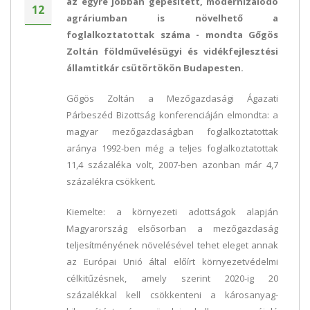
az egyre jobban gépesített, modernizálódó
12
agráriumban is növelhető a
foglalkoztatottak száma - mondta Gőgös
Zoltán földművelésügyi és vidékfejlesztési
államtitkár csütörtökön Budapesten.
Gőgös Zoltán a Mezőgazdasági Ágazati
Párbeszéd Bizottság konferenciáján elmondta: a
magyar mezőgazdaságban foglalkoztatottak
aránya 1992-ben még a teljes foglalkoztatottak
11,4 százaléka volt, 2007-ben azonban már 4,7
százalékra csökkent.
Kiemelte: a környezeti adottságok alapján
Magyarország elsősorban a mezőgazdaság
teljesítményének növelésével tehet eleget annak
az Európai Unió által előírt környezetvédelmi
célkitűzésnek, amely szerint 2020-ig 20
százalékkal kell csökkenteni a károsanyag-