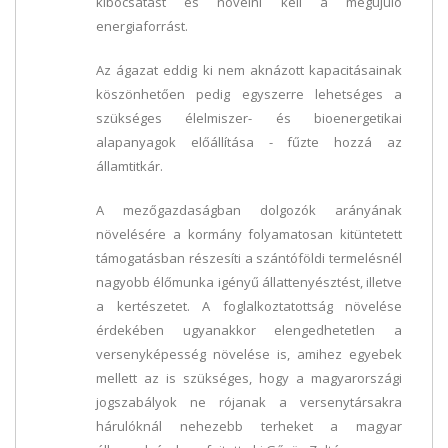
kibocsátást és növelni kell a megújuló
energiaforrást.
Az ágazat eddig ki nem aknázott kapacitásainak
köszönhetően pedig egyszerre lehetséges a
szükséges élelmiszer- és bioenergetikai
alapanyagok előállítása - fűzte hozzá az
államtitkár.
A mezőgazdaságban dolgozók arányának
növelésére a kormány folyamatosan kitüntetett
támogatásban részesíti a szántóföldi termelésnél
nagyobb élőmunka igényű állattenyésztést, illetve
a kertészetet. A foglalkoztatottság növelése
érdekében ugyanakkor elengedhetetlen a
versenyképesség növelése is, amihez egyebek
mellett az is szükséges, hogy a magyarországi
jogszabályok ne rójanak a versenytársakra
hárulóknál nehezebb terheket a magyar