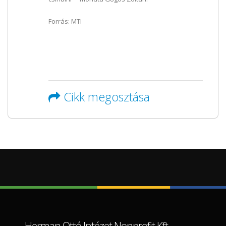
Forrás: MTI
Cikk megosztása
Herman Ottó Intézet Nonprofit Kft.