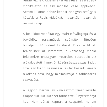
rendelkeznek. A kisfilmek elkészítéséhez elég egy
mobiltelefon és egy mobilos vágó applikáció.
Semmi különös ahhoz képest, ahogyan amúgy is
készítik a Reels videókat, maguktól, maguknak
nap mint nap.
A beküldött videókat egy zsűri előválogatja és a
beküldött pályaművek számától függően
legfeljebb 24 videót kiválaszt. Ezek a filmek
felkerülnek az internetre, a közösségi média
felületekre (Instagram, YouTube, Facebook). Az
előválogatott filmekről közönségszavazás indul.
Erre egy külön szavazási felület készült, amely
alkalmas arra, hogy minimalizálja a többszörös
szavazást.
A legjobb három így kiválasztott filmet készítő
csapat 500-300-200 ezer forint értékű nyereményt
kap. Nem pénzt kapnak a csapatok, hanem