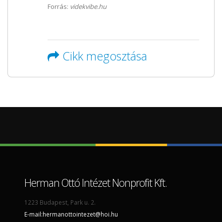
Forrás:
videkvibe.hu
Cikk megosztása
Herman Ottó Intézet Nonprofit Kft.
1223 Budapest, Park u. 2.
E-mail:
hermanottointezet@hoi.hu