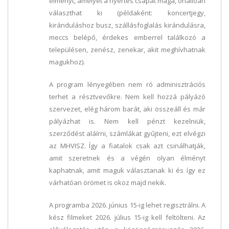
élményt, amelyet a nyertes csapat maga, önállóan
választhat ki (példaként: koncertjegy,
kiránduláshoz busz, szállásfoglalás kirándulásra,
meccs belépő, érdekes emberrel találkozó a
településen, zenész, zenekar, akit meghívhatnak
magukhoz).
A program lényegében nem ró adminisztrációs
terhet a résztvevőkre. Nem kell hozzá pályázó
szervezet, elég három barát, aki összeáll és már
pályázhat is. Nem kell pénzt kezelniük,
szerződést aláírni, számlákat gyűjteni, ezt elvégzi
az MHVISZ. Így a fiatalok csak azt csinálhatják,
amit szeretnek és a végén olyan élményt
kaphatnak, amit maguk választanak ki és így ez
várhatóan örömet is okoz majd nekik.
A programba 2026. június 15-ig lehet regisztrálni. A
kész filmeket 2026. július 15-ig kell feltölteni. Az