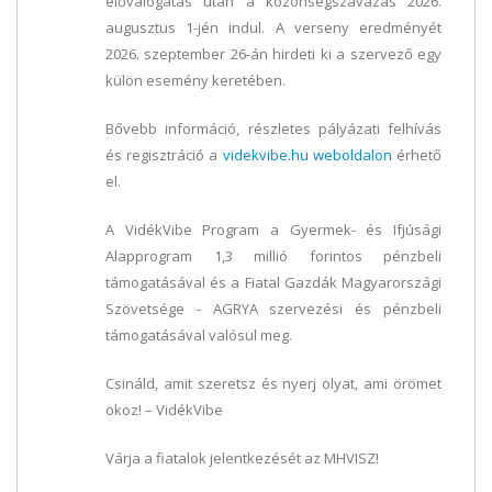
előválogatás után a közönségszavazás 2026.
augusztus 1-jén indul. A verseny eredményét
2026. szeptember 26-án hirdeti ki a szervező egy
külön esemény keretében.
Bővebb információ, részletes pályázati felhívás
és regisztráció a
videkvibe.hu weboldalon
érhető
el.
A VidékVibe Program a Gyermek- és Ifjúsági
Alapprogram 1,3 millió forintos pénzbeli
támogatásával és a Fiatal Gazdák Magyarországi
Szövetsége - AGRYA szervezési és pénzbeli
támogatásával valósul meg.
Csináld, amit szeretsz és nyerj olyat, ami örömet
okoz! – VidékVibe
Várja a fiatalok jelentkezését az MHVISZ!