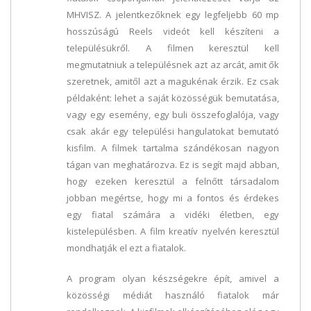
MHVISZ. A jelentkezőknek egy legfeljebb 60 mp
hosszúságú Reels videót kell készíteni a
településükről. A filmen keresztül kell
megmutatniuk a településnek azt az arcát, amit ők
szeretnek, amitől azt a magukénak érzik. Ez csak
példaként: lehet a saját közösségük bemutatása,
vagy egy esemény, egy buli összefoglalója, vagy
csak akár egy települési hangulatokat bemutató
kisfilm. A filmek tartalma szándékosan nagyon
tágan van meghatározva. Ez is segít majd abban,
hogy ezeken keresztül a felnőtt társadalom
jobban megértse, hogy mi a fontos és érdekes
egy fiatal számára a vidéki életben, egy
kistelepülésben. A film kreatív nyelvén keresztül
mondhatják el ezt a fiatalok.
A program olyan készségekre épít, amivel a
közösségi médiát használó fiatalok már