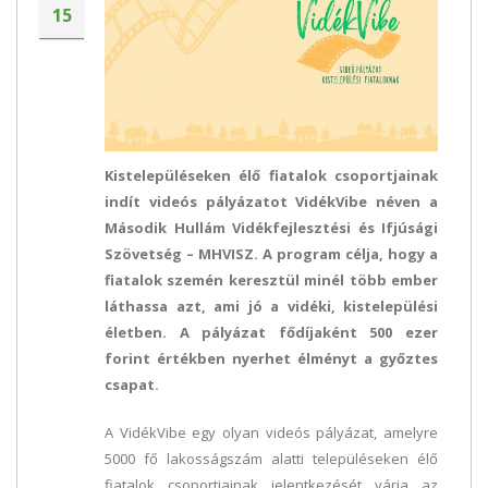
15
Kistelepüléseken élő fiatalok csoportjainak
indít videós pályázatot VidékVibe néven a
Második Hullám Vidékfejlesztési és Ifjúsági
Szövetség – MHVISZ. A program célja, hogy a
fiatalok szemén keresztül minél több ember
láthassa azt, ami jó a vidéki, kistelepülési
életben. A pályázat fődíjaként 500 ezer
forint értékben nyerhet élményt a győztes
csapat.
A VidékVibe egy olyan videós pályázat, amelyre
5000 fő lakosságszám alatti településeken élő
fiatalok csoportjainak jelentkezését várja az