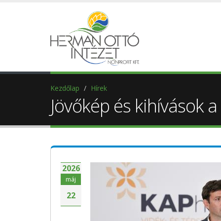
Kezdőlap
Hírek
Jövőkép és kihívások a
2026
máj
22