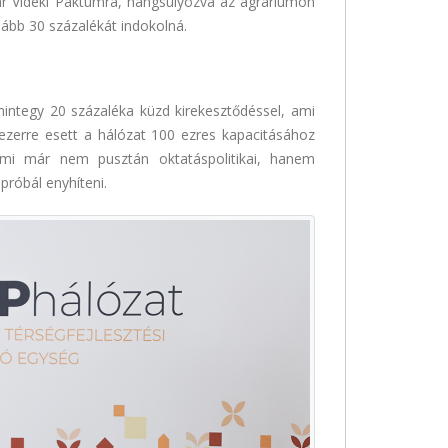
gyar Vidéki Paktumra, hangsúlyozva az agráriumon
lább 30 százalékát indokolná.
integy 20 százaléka küzd kirekesztődéssel, ami
ezerre esett a hálózat 100 ezres kapacitásához
ami már nem pusztán oktatáspolitikai, hanem
próbál enyhíteni.