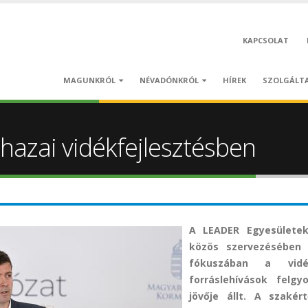
KAPCSOLAT
MAGUNKRÓL
NÉVADÓNKRÓL
HÍREK
SZOLGÁLT
 hazai vidékfejlesztésben
A LEADER Egyesülete
közös szervezésében 
fókuszában a vidék
forráslehívások felg
jövője állt. A szaké