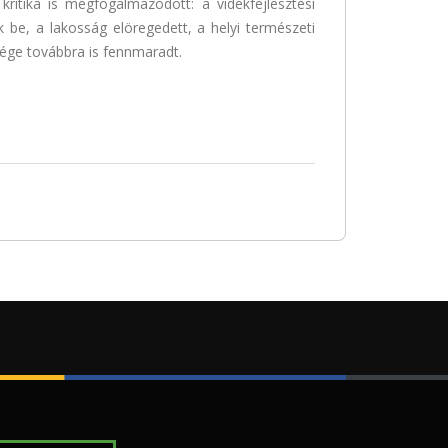
kritika is megfogalmazódott: a vidékfejlesztési
 be, a lakosság elöregedett, a helyi természeti
ége továbbra is fennmaradt.