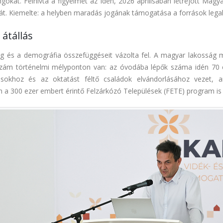
angokat. Felhívta a figyelmet az idén, 2026 áprilisában létrejött Ma
gát. Kiemelte: a helyben maradás jogának támogatása a források lega
 átállás
 és a demográfia összefüggéseit vázolta fel. A magyar lakosság m
ésszám történelmi mélyponton van: az óvodába lépők száma idén 70 
ásokhoz és az oktatást féltő családok elvándorlásához vezet, 
án a 300 ezer embert érintő Felzárkózó Települések (FETE) program is 