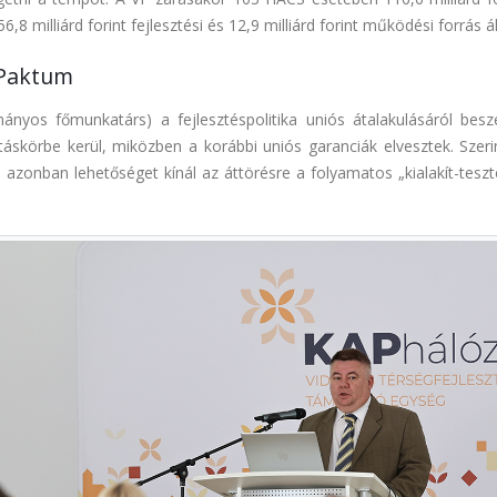
milliárd forint fejlesztési és 12,9 milliárd forint működési forrás ál
 Paktum
yos főmunkatárs) a fejlesztéspolitika uniós átalakulásáról beszé
áskörbe kerül, miközben a korábbi uniós garanciák elvesztek. Szeri
 azonban lehetőséget kínál az áttörésre a folyamatos „kialakít-teszt