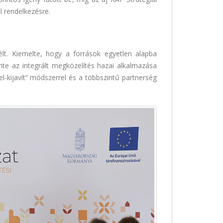
l rendelkezésre.
lt. Kiemelte, hogy a források egyetlen alapba
nte az integrált megközelítés hazai alkalmazása
el-kijavít” módszerrel és a többszintű partnerség