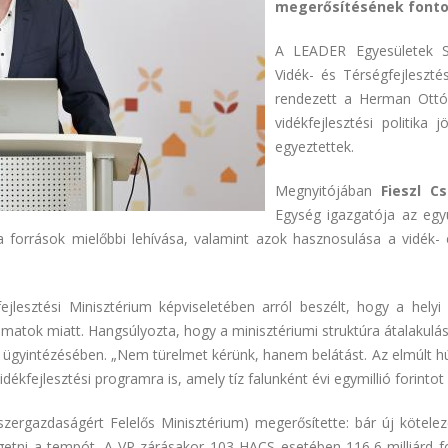
megerősítésének fonto
A LEADER Egyesületek S
Vidék- és Térségfejlesz
rendezett a Herman Ottó
vidékfejlesztési politika
egyeztettek.
Megnyitójában
Fieszl C
Egység igazgatója az egy
a források mielőbbi lehívása, valamint azok hasznosulása a vidék
fejlesztési Minisztérium képviseletében arról beszélt, hogy a hel
tok miatt. Hangsúlyozta, hogy a minisztériumi struktúra átalakulás
k ügyintézésében. „Nem türelmet kérünk, hanem belátást. Az elmúlt h
idékfejlesztési programra is, amely tíz falunként évi egymillió forintot 
szergazdaságért Felelős Minisztérium) megerősítette: bár új kötele
pörgetni a tempót. A VP zárásakor 103 HACS esetében 116,6 milliárd f