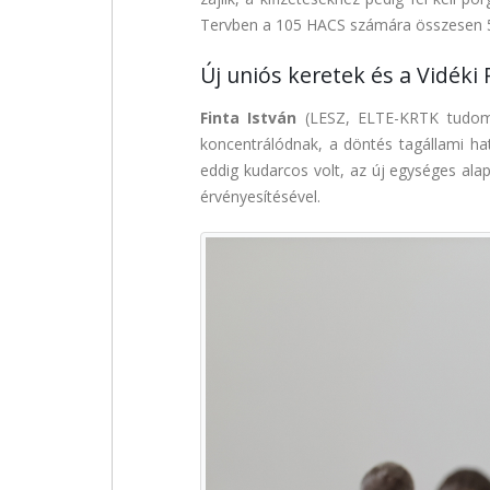
Tervben a 105 HACS számára összesen 56,8 
Új uniós keretek és a Vidéki
Finta István
(LESZ, ELTE-KRTK tudomán
koncentrálódnak, a döntés tagállami hat
eddig kudarcos volt, az új egységes alap
érvényesítésével.