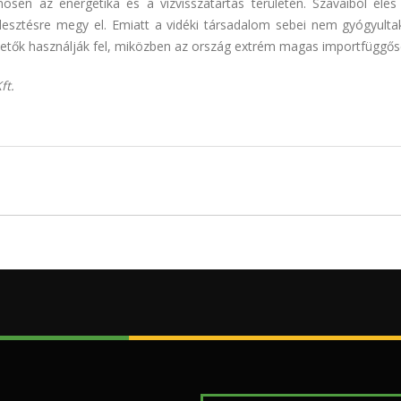
ösen az energetika és a vízvisszatartás területén. Szavaiból éles 
lesztésre megy el. Emiatt a vidéki társadalom sebei nem gyógyultak
tetők használják fel, miközben az ország extrém magas importfüggős
ft.