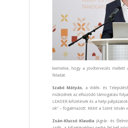
kiemelve, hogy a jövőtervezés mellett 
feladat.
Szabó Mátyás
, a Vidék- és Település
működnek az elhúzódó támogatási folyama
LEADER-kifizetések és a helyi pályázato
ok” – fogalmazott. Kitért a Szent István v
Zsán-Klucsó Klaudia
(Agrár- és Élelmi
zajlik, a kifizetésekhez pedig fel kell 