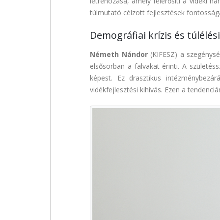
létrehozása, amely felerősíti a vidéki h
túlmutató célzott fejlesztések fontossá
Demográfiai krízis és túlélési
Németh Nándor
(KIFESZ) a szegénység
elsősorban a falvakat érinti. A szület
képest. Ez drasztikus intézménybezár
vidékfejlesztési kihívás. Ezen a tendenci