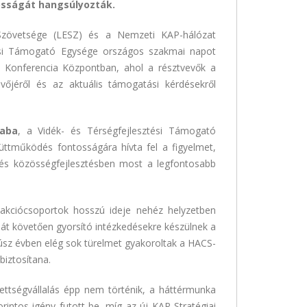
sságát hangsúlyozták.
zövetsége (LESZ) és a Nemzeti KAP-hálózat
tési Támogató Egysége országos szakmai napot
 Konferencia Központban, ahol a résztvevők a
 jövőjéről és az aktuális támogatási kérdésekről
saba
, a Vidék- és Térségfejlesztési Támogató
üttműködés fontosságára hívta fel a figyelmet,
- és közösségfejlesztésben most a legfontosabb
yi akciócsoportok hosszú ideje nehéz helyzetben
át követően gyorsító intézkedésekre készülnek a
úsz évben elég sok türelmet gyakoroltak a HACS-
biztosítana.
zettségvállalás épp nem történik, a háttérmunka
orintos igény futott be, míg az új KAP Stratégiai