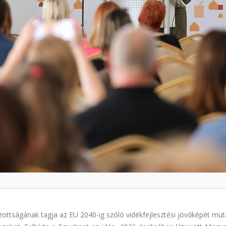
izottságának tagja az EU 2040-ig szóló vidékfejlesztési jövőképét mut