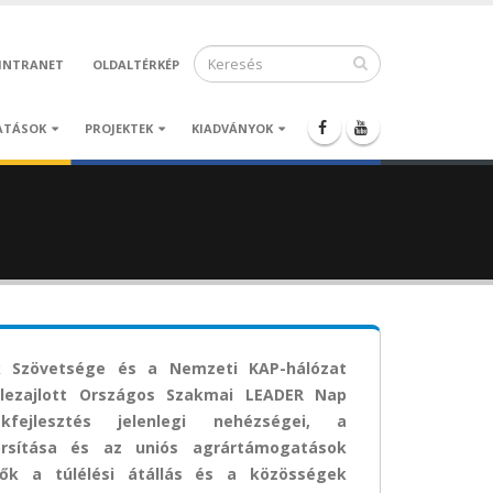
INTRANET
OLDALTÉRKÉP
ATÁSOK
PROJEKTEK
KIADVÁNYOK
k Szövetsége és a Nemzeti KAP-hálózat
lezajlott Országos Szakmai LEADER Nap
fejlesztés jelenlegi nehézségei, a
yorsítása és az uniós agrártámogatások
rtők a túlélési átállás és a közösségek