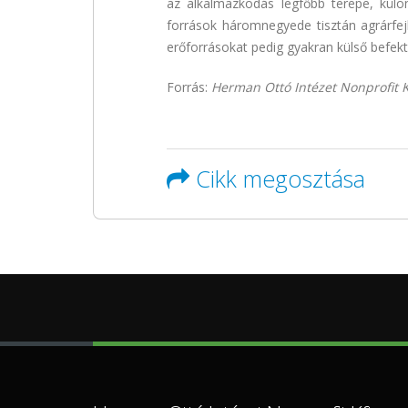
az alkalmazkodás legfőbb terepe, külön
források háromnegyede tisztán agrárfej
erőforrásokat pedig gyakran külső befek
Forrás:
Herman Ottó Intézet Nonprofit K
Cikk megosztása