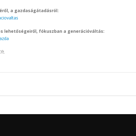
éről, a gazdaságátadásról:
ciovaltas
és lehetőségeiről, fókuszban a generációváltás:
gazda
ft.