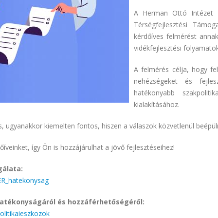
A Herman Ottó Intézet N
Térségfejlesztési Támog
kérdőíves felmérést anna
vidékfejlesztési folyamatok 
A felmérés célja, hogy fel
nehézségeket és fejlesz
hatékonyabb szakpoliti
kialakításához.
, ugyanakkor kiemelten fontos, hiszen a válaszok közvetlenül beépülne
dőíveinket, így Ön is hozzájárulhat a jövő fejlesztéseihez!
gálata:
ER_hatekonysag
 hatékonyságáról és hozzáférhetőségéről:
litikaieszkozok