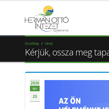
Kezdőlap
Hírek
Kérjük, ossza meg tapas
2026
ápr
23