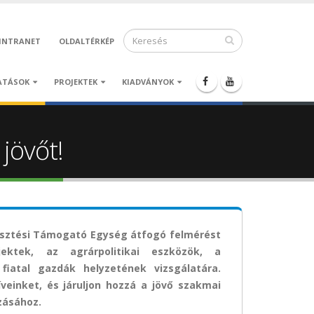
INTRANET
OLDALTÉRKÉP
ATÁSOK
PROJEKTEK
KIADVÁNYOK
 jövőt!
lesztési Támogató Egység átfogó felmérést
ektek, az agrárpolitikai eszközök, a
fiatal gazdák helyzetének vizsgálatára.
íveinket, és járuljon hozzá a jövő szakmai
zásához.