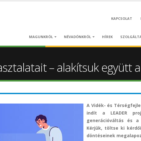
KAPCSOLAT
MAGUNKRÓL
NÉVADÓNKRÓL
HÍREK
SZOLGÁLT
ztalatait – alakítsuk együtt a
A Vidék- és Térségfej
indít a LEADER proj
generációváltás és a 
Kérjük, töltse ki kérdő
döntéseinek megalapo