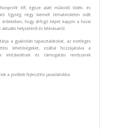
onprofit Kft. égisze alatt működő Vidék- és
ató Egység négy kiemelt tématerületen indít
k érdekében, hogy átfogó képet kapjon a hazai
aktuális helyzetéről és kihívásairól.
tárja a gyakorlati tapasztalatokat, az esetleges
tési lehetőségeket, ezáltal hozzájárulva a
kai intézkedések és támogatási rendszerek
k a jövőbeli fejlesztési javaslatokba.