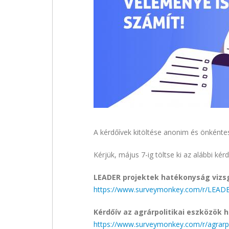
A kérdőívek kitöltése anonim és önkéntes
Kérjük, május 7-ig töltse ki az alábbi kér
LEADER projektek hatékonyság vizs
https://www.surveymonkey.com/r/LEAD
Kérdőív az agrárpolitikai eszközök
https://www.surveymonkey.com/r/agrarpo