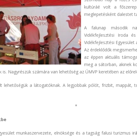
kultúráé volt a főszere
meglepetésként dalestet t
A falunap második na
Vidékfejlesztési Iroda 
Vidékfejlesztési Egyesüle
Az érdeklődők megismerhet
az éppen aktuális támogat
meg a sátorban, akinek ko
k is. Nagyrészük számára van lehetőség az ÚMVP keretében az előrelé
 lehetőségük a látogatóknak. A legjobbak pólót, frizbit, mappát, to
*
kbe
Egyesület munkaszervezete, elnöksége és a tagság falusi turizmus ir