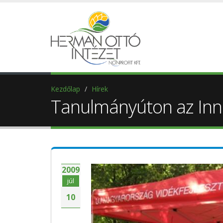
Kezdőlap
Hírek
Tanulmányúton az Inno
2009
júl
10