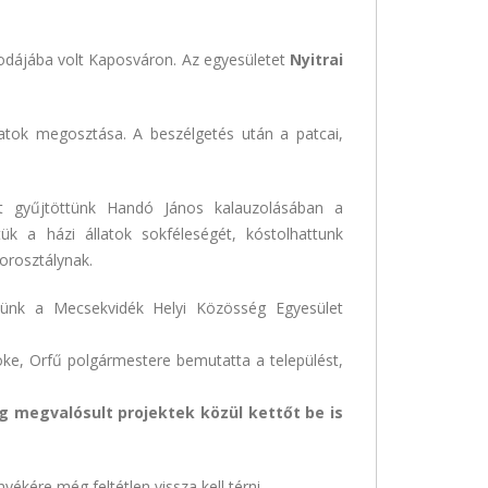
rodájába volt Kaposváron. Az egyesületet
Nyitrai
latok megosztása. A beszélgetés után a patcai,
et gyűjtöttünk Handó János kalauzolásában a
k a házi állatok sokféleségét, kóstolhattunk
orosztálynak.
tünk a Mecsekvidék Helyi Közösség Egyesület
nöke, Orfű polgármestere bemutatta a települést,
g megvalósult projektek közül kettőt be is
kére még feltétlen vissza kell térni.