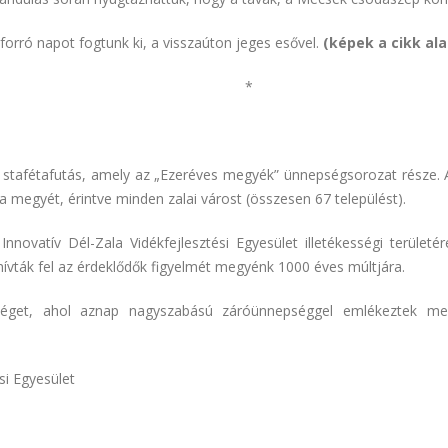
orró napot fogtunk ki, a visszaúton jeges esővel.
(képek a cikk ala
*
z a stafétafutás, amely az „Ezeréves megyék” ünnepségsorozat része. 
 megyét, érintve minden zalai várost (összesen 67 települést).
novatív Dél-Zala Vidékfejlesztési Egyesület illetékességi területé
ívták fel az érdeklődők figyelmét megyénk 1000 éves múltjára.
 véget, ahol aznap nagyszabású záróünnepséggel emlékeztek m
si Egyesület