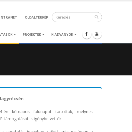
INTRANET
OLDALTÉRKÉP
ATÁSOK
PROJEKTEK
KIADVÁNYOK
Nagyrécsén
4-én kétnapos falunapot tartottak, melynek
támogatását is igénybe vették.
a sportolás jegyében zajlott, míg vasárnap a