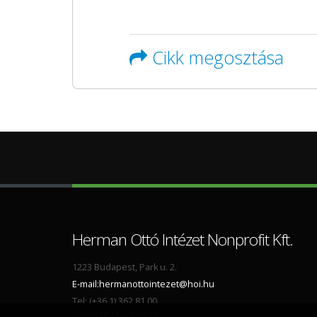
Cikk megosztása
Herman Ottó Intézet Nonprofit Kft.
1223 Budapest, Park u. 2.
E-mail:
hermanottointezet@hoi.hu
Tel: (+36 1) 362 81 00