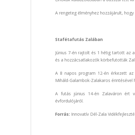
A rengeteg élményhez hozzájárult, hogy f
Stafétafutás Zalában
Június 7-én rajtolt és 1 hétig tartott a
és a hozzácsatlakozók körbefutották Zala
A 8 napos program 12-én érkezett az In
Miháld-Galambok-Zalakaros érintésével h
A futás június 14-én Zalaváron ért
évfordulójáról.
Forrás:
Innovatív Dél-Zala Vidékfejleszté