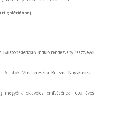
tti galériában)
A Balatonedericsről induló rendezvény résztvevői
re. A futók Murakeresztúr-Belezna-Nagykanizsa-
eg megyénk okleveles említésének 1000 éves