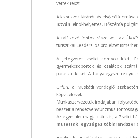
vettek részt.
A kisbuszos kirándulás első célállomása
István
, elnökhelyettes, Bőszénfa polg
A találkozó fontos része volt az ÚMVP 
turisztikai Leader+-os projektet ismerhet
A jellegzetes zselici dombok közt, 
gyermekcsoportok és családok számára
parasztétkeket. A Tanya egyszerre nyújt 
Orfűn, a Muskátli Vendéglő szabadtér
képviselőivel.
Munkaszervezetük irodájában folytatódo
beszélt a rendezvényturizmus fontosságá
Az egyesület magja náluk is, a Zselici
mutattak: egységes táblarendszer Or
Elnökük kalauzolásában a busszal tett ki