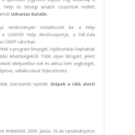
p. Helyi és térségi amatőr csoportok mellett
artott
Udvarias Katalin
.
pi rendezvényén mutatkozott be a Helyi
és a LEADER Helyi Akciócsoportja, a Dél-Zala
t az ÚMVP sátorban.
ték a program lényegét, tájékoztatás kaphattak
ási lehetőségekről. Több olyan látogató jelent
nkrét elképzelése volt és ahhoz kért segítséget,
pésre, vállalkozásuk fejlesztésére.
llat, kulcstartót nyertek.
(képek a cikk alatti
ánt érdeklődői 2009. júniús 16-án tanulmányúton