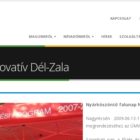
KAPCSOLAT
MAGUNKRÓL
NÉVADÓNKRÓL
HÍREK
SZOLGÁLT
vatív Dél-Zala
Nyárköszöntő falunap 
Nagyrécsén 2009.06.13-1
megrendezéséhez az ÚMVP 
Szombati nap a főzés és 