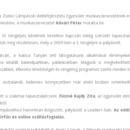
 a Zselici Lámpások Vidékfejlesztési Egyesület munkaszervezetének i
ármestere, a munkaszervezetet
Kővári Péter
mutatta be.
III. tengelyes kérelmek kezelése kapcsán eddig szerzett tapaszta
tük meg részletesen, mely a 2009-ben a 3. tengelyre is pályázott.
Patcán, a Katica Tanyán tett látogatásunk alkalmával élmények
 kitalált kalandparkban, palánkvárban. Magunk is megtekinthettü
szállást, étkezési lehetőséget és rengeteg programot szinte minden k
i asztalainál, kellemes környezetben már ebéd közben ismerked
tt a szakmai tapasztalatcsere.
Füziné Kajdy Zita
, az egyesület el
ról.
 Lámpásokhoz hasonlóan dolgozott, pályázott a Leader+-ban.
Az eddi
fűn és online szállásfoglalás.
rándulás során nyugtázhattuk, hogy a tavak, a Mecsek csodaszép környé