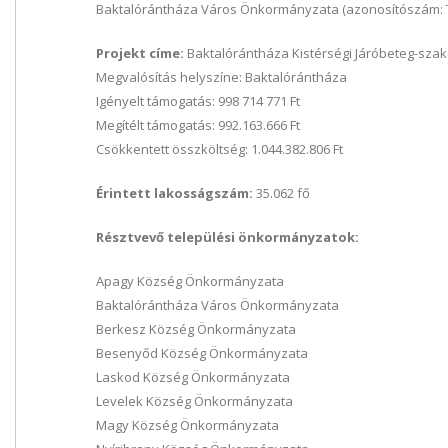
Baktalórántháza Város Önkormányzata (azonosítószám: TI
Projekt címe:
Baktalórántháza Kistérségi Járóbeteg-szake
Megvalósítás helyszíne: Baktalórántháza
Igényelt támogatás: 998 714 771 Ft
Megítélt támogatás: 992.163.666 Ft
Csökkentett összköltség: 1.044.382.806 Ft
Érintett lakosságszám:
35.062 fő
Résztvevő települési önkormányzatok:
Apagy Község Önkormányzata
Baktalórántháza Város Önkormányzata
Berkesz Község Önkormányzata
Besenyőd Község Önkormányzata
Laskod Község Önkormányzata
Levelek Község Önkormányzata
Magy Község Önkormányzata