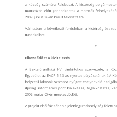
a község számára Falubuszt. A kistérség polgármester
matricázás előtt gondoskodtak a matricák felhelyezésér
2009. június 26-án került feldíszítésre.
Várhatóan a következő fordulóban a kistérség összes
tündökölhet.
*
Elkezdődött a kivitelezés
A Baktalórántházi HVI címbirtokos szervezete, a Közé
Egyesület az ÉAOP 5.1.3-as nyertes pályázatának („A K
helyzetű lakosok számára nyújtott esélynövelő szolgált
ifjúsági információs pont kialakítása, foglalkoztatás, ké
2009. május 05-én megkezdődött.
A projekt első fázisában a jelenlegi irodahelyiség feletti szin