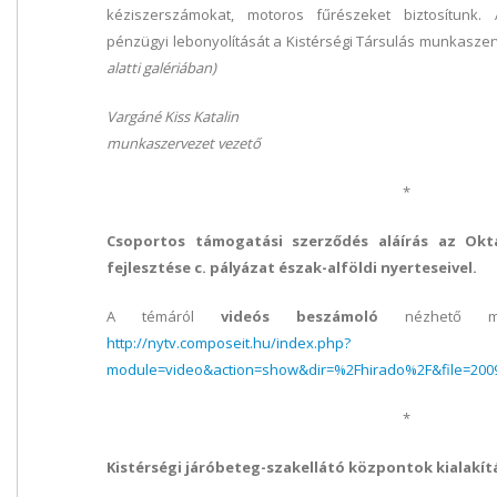
kéziszerszámokat, motoros fűrészeket biztosítunk. 
pénzügyi lebonyolítását a Kistérségi Társulás munkaszer
alatti galériában)
Vargáné Kiss Katalin
munkaszervezet vezető
*
Csoportos támogatási szerződés aláírás az Okta
fejlesztése c. pályázat észak-alföldi nyerteseivel.
A témáról
videós beszámoló
nézhető meg
http://nytv.composeit.hu/index.php?
module=video&action=show&dir=%2Fhirado%2F&file=200
*
Kistérségi járóbeteg-szakellátó központok kialakítá