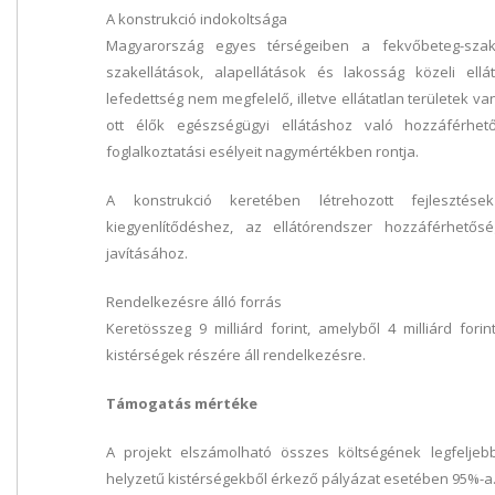
A konstrukció indokoltsága
Magyarország egyes térségeiben a fekvőbeteg-szakel
szakellátások, alapellátások és lakosság közeli ellá
lefedettség nem megfelelő, illetve ellátatlan területek v
ott élők egészségügyi ellátáshoz való hozzáférhet
foglalkoztatási esélyeit nagymértékben rontja.
A konstrukció keretében létrehozott fejlesztése
kiegyenlítődéshez, az ellátórendszer hozzáférhető
javításához.
Rendelkezésre álló forrás
Keretösszeg 9 milliárd forint, amelyből 4 milliárd for
kistérségek részére áll rendelkezésre.
Támogatás mértéke
A projekt elszámolható összes költségének legfelje
helyzetű kistérségekből érkező pályázat esetében 95%-a