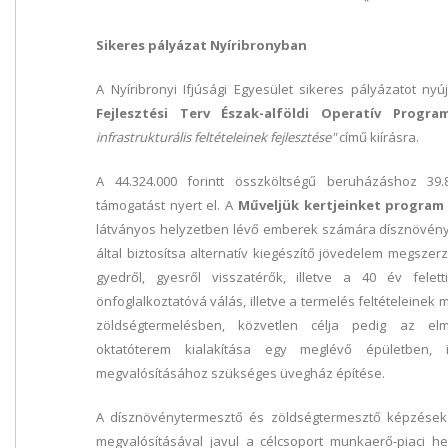
*
Sikeres pályázat Nyíribronyban
A Nyíribronyi Ifjúsági Egyesület sikeres pályázatot ny
Fejlesztési Terv Észak-alföldi Operatív Progra
infrastrukturális feltételeinek fejlesztése"
című kiírásra.
A 44.324.000 forintt összköltségű beruházáshoz 39.
támogatást nyert el. A
Műveljük kertjeinket program
látványos helyzetben lévő emberek számára dísznövény
által biztosítsa alternatív kiegészítő jövedelem megszer
gyedről, gyesről visszatérők, illetve a 40 év felet
önfoglalkoztatóvá válás, illetve a termelés feltételeine
zöldségtermelésben, közvetlen célja pedig az el
oktatóterem kialakítása egy meglévő épületben, i
megvalósításához szükséges üvegház építése.
A dísznövénytermesztő és zöldségtermesztő képzések a
megvalósításával javul a célcsoport munkaerő-piaci hel