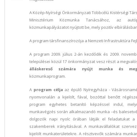
A Közép-Nyírségi Önkormányzati Többcélú Kistérségi Társ
Minisztérium Közmunka Tanácsához, az autópá
közmunkapályázatot nyújtott be, mely pozitív elbírálásban
A program társfinanszírozója a Nemzeti Infrastruktúra Fejl
A program 2009. július 2-án kezdődik és 2009. november
települései közül 17 önkormányzat vesz részt a megval
álláskereső számára nyújt munka és megé
közmunkaprogram.
A
program célja
az épülő Nyíregyháza - Vásárosnamé
nyomvonalán a kijelölt, fával, bozóttal benőtt régésze
program egyhetes betanító képzéssel indul, mel
munkavégzés során alkalmazandó munka –és balesetvéde
dolgozók napi nyolc órában látják el feladatukat a Ny
szakemberek irányításával. A munkavállalókat szerveze
kijelölt munkaterületekre. A résztvevők számára munka