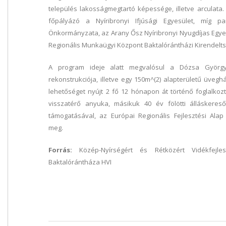
település lakosságmegtartó képessége, illetve arculata
főpályázó a Nyíribronyi Ifjúsági Egyesület, míg pa
Önkormányzata, az Arany Ősz Nyíribronyi Nyugdíjas Egyesü
Regionális Munkaügyi Központ Baktalórántházi Kirendelts
A program ideje alatt megvalósul a Dózsa György 
rekonstrukciója, illetve egy 150m^(2) alapterületű üveg
lehetőséget nyújt 2 fő 12 hónapon át történő foglalkoz
visszatérő anyuka, másikuk 40 év fölötti álláskeres
támogatásával, az Európai Regionális Fejlesztési Alap 
meg.
Forrás:
Közép-Nyírségért és Rétközért Vidékfejles
Baktalórántháza HVI