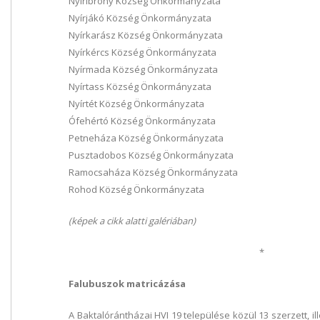
Nyíribrony Község Önkormányzata
Nyírjákó Község Önkormányzata
Nyírkarász Község Önkormányzata
Nyírkércs Község Önkormányzata
Nyírmada Község Önkormányzata
Nyírtass Község Önkormányzata
Nyírtét Község Önkormányzata
Ófehértó Község Önkormányzata
Petneháza Község Önkormányzata
Pusztadobos Község Önkormányzata
Ramocsaháza Község Önkormányzata
Rohod Község Önkormányzata
(képek a cikk alatti galériában)
*
Falubuszok matricázása
A Baktalórántházai HVI 19 települése közül 13 szerzett, i