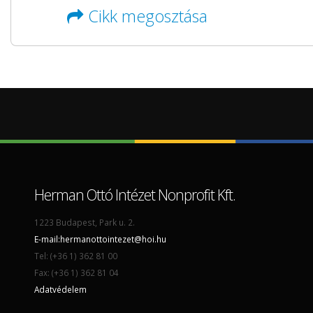
Cikk megosztása
Herman Ottó Intézet Nonprofit Kft.
1223 Budapest, Park u. 2.
E-mail:
hermanottointezet@hoi.hu
Tel: (+36 1) 362 81 00
Fax: (+36 1) 362 81 04
Adatvédelem