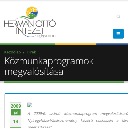
Kezdőlap
Hírek
Közmunkaprogramok
megvalósítása
2009
júl
A 2009/6. számú közmunkaprogram megvalósításár
Nyíregyháza-Vásárosnamény közötti szakaszán a fáva
13
megtisztítása”