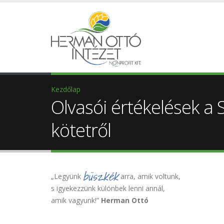
Kezdőlap
Olvasói értékelések a
kötetről
büszkék
„Legyünk
arra, amik voltunk,
s igyekezzünk különbek lenni annál,
amik vagyunk!”
Herman Ottó