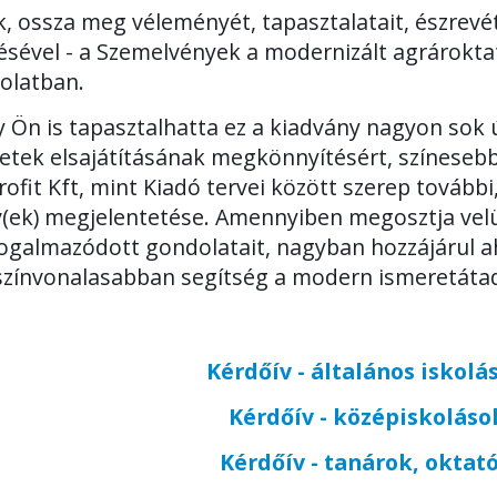
k, ossza meg véleményét, tapasztalatait, észrevé
tésével - a Szemelvények a modernizált agrárokt
olatban.
 Ön is tapasztalhatta ez a kiadvány nagyon sok új
etek elsajátításának megkönnyítésért, színesebb
ofit Kft, mint Kiadó tervei között szerep további
(ek) megjelentetése. Amennyiben megosztja velü
galmazódott gondolatait, nagyban hozzájárul a
zínvonalasabban segítség a modern ismeretátad
Kérdőív - általános iskolá
Kérdőív - középiskoláso
Kérdőív - tanárok, oktat