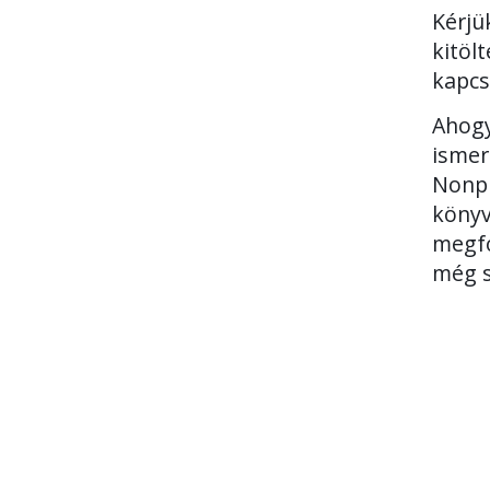
Kérjü
kitöl
kapcs
Ahogy
ismer
Nonpr
könyv
megfo
még s