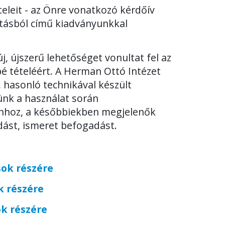
teleit - az Önre vonatkozó kérdőív
atásból című kiadványunkkal
, újszerű lehetőséget vonultat fel az
é tételéért. A Herman Ottó Intézet
, hasonló technikával készült
nk a használat során
hhoz, a későbbiekben megjelenők
ást, ismeret befogadást.
sok részére
k részére
ók részére