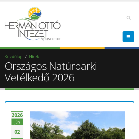
Kezdőlap
Hírek
Országos Natúrparki
Vetélkedő 2026
2026
jún
02