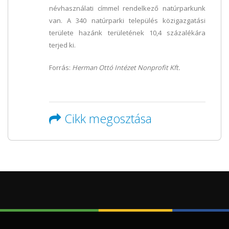
névhasználati címmel rendelkező natúrparkunk
van. A 340 natúrparki település közigazgatási
területe hazánk területének 10,4 százalékára
terjed ki.
Forrás:
Herman Ottó Intézet Nonprofit Kft.
Cikk megosztása