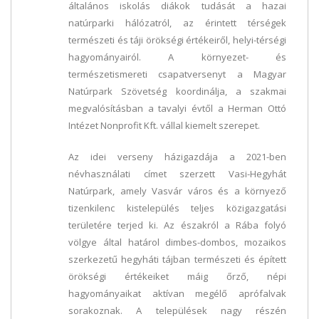
általános iskolás diákok tudását a hazai
natúrparki hálózatról, az érintett térségek
természeti és táji örökségi értékeiről, helyi-térségi
hagyományairól. A környezet- és
természetismereti csapatversenyt a Magyar
Natúrpark Szövetség koordinálja, a szakmai
megvalósításban a tavalyi évtől a Herman Ottó
Intézet Nonprofit Kft. vállal kiemelt szerepet.
Az idei verseny házigazdája a 2021-ben
névhasználati címet szerzett Vasi-Hegyhát
Natúrpark, amely Vasvár város és a környező
tizenkilenc kistelepülés teljes közigazgatási
területére terjed ki. Az északról a Rába folyó
völgye által határol dimbes-dombos, mozaikos
szerkezetű hegyháti tájban természeti és épített
örökségi értékeiket máig őrző, népi
hagyományaikat aktívan megélő aprófalvak
sorakoznak. A települések nagy részén