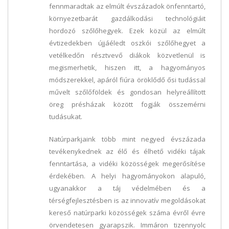
fennmaradtak az elmúlt évszázadok önfenntartó,
környezetbarát gazdálkodási technológiáit
hordozó szőlőhegyek. Ezek közül az elmúlt
évtizedekben újjáéledt oszkói szőlőhegyet a
vetélkedőn résztvevő diákok közvetlenül is
megismerhetik, hiszen itt, a hagyományos
módszerekkel, apáról fiúra öröklődő ősi tudással
művelt szőlőföldek és gondosan helyreállított
öreg présházak között fogják összemérni
tudásukat.
Natúrparkjaink több mint negyed évszázada
tevékenykednek az élő és élhető vidéki tájak
fenntartása, a vidéki közösségek megerősítése
érdekében. A helyi hagyományokon alapuló,
ugyanakkor a táj védelmében és a
térségfejlesztésben is az innovatív megoldásokat
kereső natúrparki közösségek száma évről évre
örvendetesen gyarapszik. Immáron tizennyolc