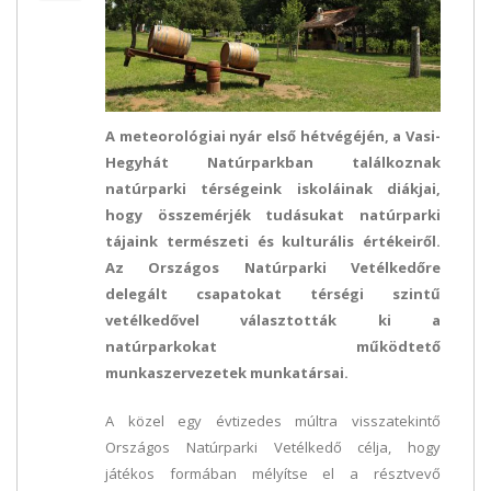
A meteorológiai nyár első hétvégéjén, a Vasi-
Hegyhát Natúrparkban találkoznak
natúrparki térségeink iskoláinak diákjai,
hogy összemérjék tudásukat natúrparki
tájaink természeti és kulturális értékeiről.
Az Országos Natúrparki Vetélkedőre
delegált csapatokat térségi szintű
vetélkedővel választották ki a
natúrparkokat működtető
munkaszervezetek munkatársai.
A közel egy évtizedes múltra visszatekintő
Országos Natúrparki Vetélkedő célja, hogy
játékos formában mélyítse el a résztvevő