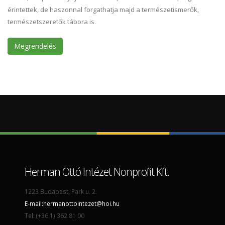
érintettek, de haszonnal forgathatja majd a természetismerők,
természetszeretők tábora is.
Megrendelés
Herman Ottó Intézet Nonprofit Kft.
1223 Budapest, Park u. 2.
E-mail:
hermanottointezet@hoi.hu
Tel: (+36 1) 362 81 00