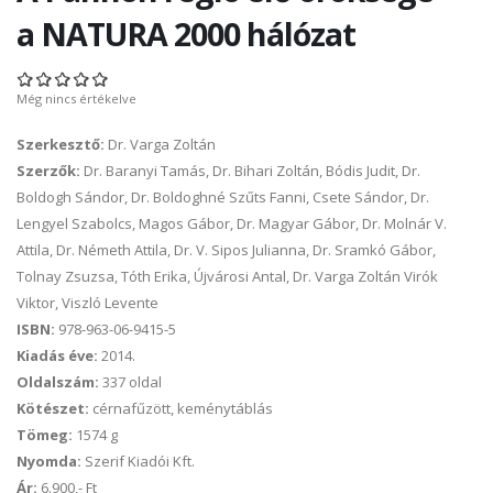
a NATURA 2000 hálózat
Még nincs értékelve
Szerkesztő:
Dr. Varga Zoltán
Szerzők:
Dr. Baranyi Tamás, Dr. Bihari Zoltán, Bódis Judit, Dr.
Boldogh Sándor, Dr. Boldoghné Szűts Fanni, Csete Sándor, Dr.
Lengyel Szabolcs, Magos Gábor, Dr. Magyar Gábor, Dr. Molnár V.
Attila, Dr. Németh Attila, Dr. V. Sipos Julianna, Dr. Sramkó Gábor,
Tolnay Zsuzsa, Tóth Erika, Újvárosi Antal, Dr. Varga Zoltán Virók
Viktor, Viszló Levente
ISBN:
978-963-06-9415-5
Kiadás éve:
2014.
Oldalszám:
337 oldal
Kötészet:
cérnafűzött, keménytáblás
Tömeg:
1574 g
Nyomda:
Szerif Kiadói Kft.
Ár:
6.900,- Ft