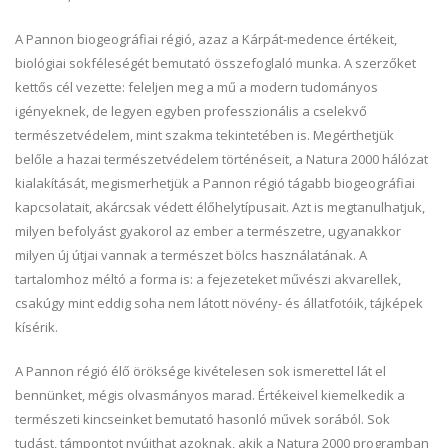
A Pannon biogeográfiai régió, azaz a Kárpát-medence értékeit,
biológiai sokféleségét bemutató összefoglaló munka. A szerzőket
kettős cél vezette: feleljen meg a mű a modern tudományos
igényeknek, de legyen egyben professzionális a cselekvő
természetvédelem, mint szakma tekintetében is. Megérthetjük
belőle a hazai természetvédelem történéseit, a Natura 2000 hálózat
kialakítását, megismerhetjük a Pannon régió tágabb biogeográfiai
kapcsolatait, akárcsak védett élőhelytípusait. Azt is megtanulhatjuk,
milyen befolyást gyakorol az ember a természetre, ugyanakkor
milyen új útjai vannak a természet bölcs használatának. A
tartalomhoz méltó a forma is: a fejezeteket művészi akvarellek,
csakúgy mint eddig soha nem látott növény- és állatfotóik, tájképek
kísérik.
A Pannon régió élő öröksége kivételesen sok ismerettel lát el
bennünket, mégis olvasmányos marad. Értékeivel kiemelkedik a
természeti kincseinket bemutató hasonló művek sorából. Sok
tudást, támpontot nyújthat azoknak, akik a Natura 2000 programban