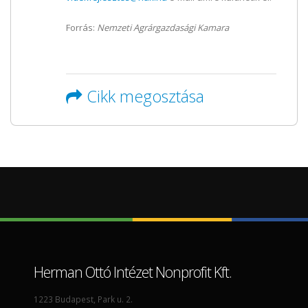
Forrás:
Nemzeti Agrárgazdasági Kamara
Cikk megosztása
Herman Ottó Intézet Nonprofit Kft.
1223 Budapest, Park u. 2.