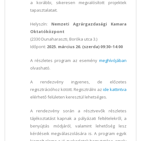
a korábbi, sikeresen megvalósított projektek
tapasztalatait.
Helyszín:
Nemzeti Agrárgazdasági Kamara
Oktatóközpont
(2330 Dunaharaszti, Boróka utca 3.)
Időpont:
2025. március 26. (szerda) 09:30–14:00
A részletes program az esemény
meghívójában
olvasható.
A rendezvény ingyenes, de előzetes
regisztrációhoz kötött. Regisztrálni az
ide kattintva
elérhető felületen keresztül lehetséges.
A rendezvény során a résztvevők részletes
tájékoztatást kapnak a pályázati feltételekről, a
benyújtás módjáról, valamint lehetőség lesz
kérdéseik megválaszolására is. A program egyik
kiemelt eleme a jó gyakorlatok bemutatása, amely