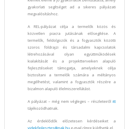
gyakorlati segítséget ad a sikeres pályázati
megvalósításhoz.
A REL-pályázat célja a termelők közös és
közvetlen piacra jutásának elősegítése. A
termelők, feldolgozók és a fogyasztók közötti
szoros földrajzi és társadalmi kapcsolatok
létrehozásával olyan együttműködések
kialakítását és a projektterveiken alapuló
fejlesztéseket támogatja, amelyeknek célja
biztosítani a termelők számára a méltányos
megélhetést, valamint a fogyasztók részére a
bizalmon alapuló élelmiszerellátást.
A pályázat – még nem végleges – részleteiről
itt
tájékozódhatnak.
Az érdeklődők előzetesen kérdéseiket a
videkfejlesztes@nak.hu
e-mail címre küldhetik el.