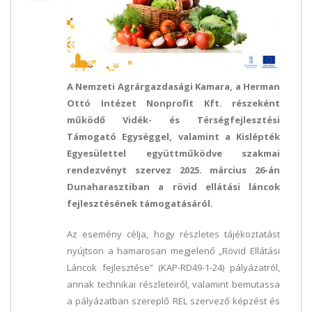
A Nemzeti Agrárgazdasági Kamara, a Herman
Ottó Intézet Nonprofit Kft. részeként
működő Vidék- és Térségfejlesztési
Támogató Egységgel, valamint a Kislépték
Egyesülettel együttműködve szakmai
rendezvényt szervez 2025. március 26-án
Dunaharasztiban a rövid ellátási láncok
fejlesztésének támogatásáról.
Az esemény célja, hogy részletes tájékoztatást
nyújtson a hamarosan megjelenő „Rövid Ellátási
Láncok fejlesztése” (KAP-RD49-1-24) pályázatról,
annak technikai részleteiről, valamint bemutassa
a pályázatban szereplő REL szervező képzést és