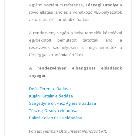
Agrárminisztérium referense,
Tószegi Orsolya
a
rövid ellátási lánc és a vonatkozó REL-pályázatok
aktualitásairól tartottak előadást.
A rendezvény végén a helyi termelők kóstolóval
egybekötött bemutatót tartottak, ahol a
résztvevők személyesen is megismerhették a
térség gasztronómiai értékeit.
A rendezvényen elhangzott előadások
anyagai:
Deák Ferenc előadása
Kujáni Katalin előadása
Szegedyné dr. Fricz Ágnes előadása
Tószegi Orsolya előadása
Páliné Kellen Csilla előadása
Forrás:
Herman Ottó Intézet Nonprofit Kft.