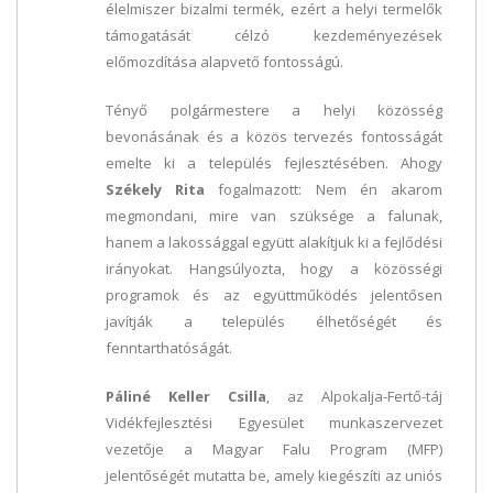
élelmiszer bizalmi termék, ezért a helyi termelők
támogatását célzó kezdeményezések
előmozdítása alapvető fontosságú.
Tényő polgármestere a helyi közösség
bevonásának és a közös tervezés fontosságát
emelte ki a település fejlesztésében. Ahogy
Székely Rita
fogalmazott: Nem én akarom
megmondani, mire van szüksége a falunak,
hanem a lakossággal együtt alakítjuk ki a fejlődési
irányokat. Hangsúlyozta, hogy a közösségi
programok és az együttműködés jelentősen
javítják a település élhetőségét és
fenntarthatóságát.
Páliné Keller Csilla
, az Alpokalja-Fertő-táj
Vidékfejlesztési Egyesület munkaszervezet
vezetője a Magyar Falu Program (MFP)
jelentőségét mutatta be, amely kiegészíti az uniós