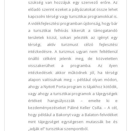
szükség van hozzájuk egy szervező erőre. Az
előadó szerint ezeket a pályázatokat össze lehet
kapcsolni térségi vagy turisztikai programokkal is.
A vidékfejlesztési programban újdonság, hogy bár
a turisztikai felhívás kikerült a támogatandó
területek közül, sokan jelezték az igényt egy
térségi, aktív turizmust célzó fejlesztési
intézkedésre. A turizmus ugyan nem feltétlenül
önálló célként jelenik meg, de közvetetten
visszakerülhet a programba. Az ilyen
intézkedések akkor működnek jól, ha térségi
alapon valósulnak meg – például olyan módon,
ahogy a Nyitott Porta program is tájakhoz kötődik,
vagy ahogy a turisztikai programok a tájegységek
értékeit hangsúlyozzák – emelte ki e
kezdeményezéseket Páliné Keller Csilla. – A cél,
hogy például a Bakonyt vagy a Balaton-felvidéket
mint tájegységet egységesen mutassák be és
„adják el” turisztikai szempontból.