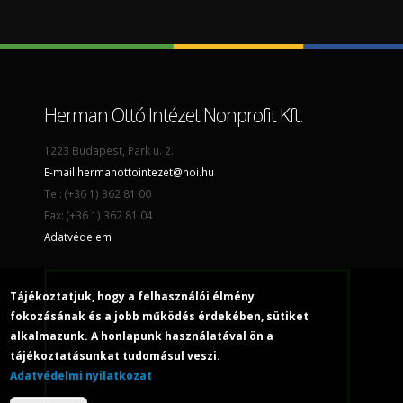
Herman Ottó Intézet Nonprofit Kft.
1223 Budapest, Park u. 2.
E-mail:
hermanottointezet@hoi.hu
Tel: (+36 1) 362 81 00
Fax: (+36 1) 362 81 04
Adatvédelem
Tájékoztatjuk, hogy a felhasználói élmény
fokozásának és a jobb működés érdekében, sütiket
alkalmazunk. A honlapunk használatával ön a
tájékoztatásunkat tudomásul veszi.
Adatvédelmi nyilatkozat