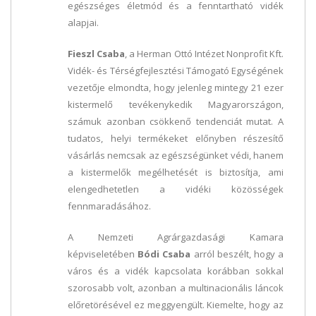
egészséges életmód és a fenntartható vidék
alapjai.
Fieszl Csaba
, a Herman Ottó Intézet Nonprofit Kft.
Vidék- és Térségfejlesztési Támogató Egységének
vezetője elmondta, hogy jelenleg mintegy 21 ezer
kistermelő tevékenykedik Magyarországon,
számuk azonban csökkenő tendenciát mutat. A
tudatos, helyi termékeket előnyben részesítő
vásárlás nemcsak az egészségünket védi, hanem
a kistermelők megélhetését is biztosítja, ami
elengedhetetlen a vidéki közösségek
fennmaradásához.
A Nemzeti Agrárgazdasági Kamara
képviseletében
Bódi Csaba
arról beszélt, hogy a
város és a vidék kapcsolata korábban sokkal
szorosabb volt, azonban a multinacionális láncok
előretörésével ez meggyengült. Kiemelte, hogy az