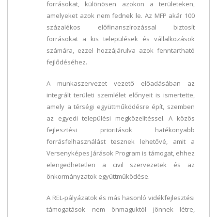
forrásokat, különösen azokon a területeken,
amelyeket azok nem fednek le. Az MFP akár 100
százalékos előfinanszírozással biztosít
forrásokat a kis települések és vállalkozások
számára, ezzel hozzájárulva azok fenntartható
fejlődéséhez.
A munkaszervezet vezető előadásában az
integrált területi szemlélet előnyeit is ismertette,
amely a térségi együttműködésre épít, szemben
az egyedi települési megközelítéssel. A közös
fejlesztési prioritások hatékonyabb
forrásfelhasználást tesznek lehetővé, amit a
Versenyképes Járások Program is támogat, ehhez
elengedhetetlen a civil szervezetek és az
önkormányzatok együttműködése.
A REL-pályázatok és más hasonló vidékfejlesztési
támogatások nem önmaguktól jönnek létre,