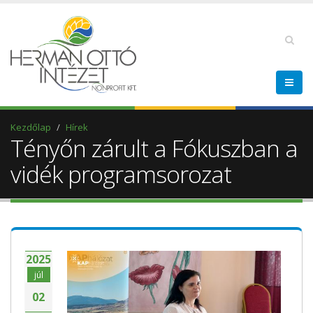
Kezdőlap
Hírek
Tényőn zárult a Fókuszban a
vidék programsorozat
2025
júl
02