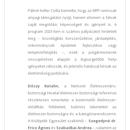
Páliné Keller Csilla kiemelte, hogy az MFP nemcsak
anyagi támogatást nyújt, hanem elismeri a falvak
saját megoldási képességeit és igényeit is. A
program 2025-ben is számos pályázatot hirdetett
meg – közvilágítás korszerűsítése, járdaépítés,
önkormányzati épületek fejlesztése vagy
templomfelújítás –, ezek a polgármesterek
visszajelzései alapján a legsürgetőbb helyi
igényeket célozzák, és jelentős hatással bírnak az
életminőség javítására.
Dóczy Katalin
, a Nemzeti Élelmiszerlánc-
biztonsági Hivatal élelmiszer-biztonsági referense
részletesen ismertette a kistermelői élelmiszer-
előállítás feltételeit, különös tekintettel az
élelmiszer-biztonságra és a kategóriarendszerre.
A Kislépték Egyesület szakértői –
Szegedyné dr.
Fricz Ágnes
és
Szabadkai Andrea
–, valamint az