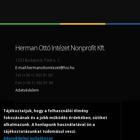
Herman Ottó Intézet Nonprofit Kft.
1223 Budapest, Park u. 2.
E-mail:
hermanottointezet@hoi.hu
Tel: (+36 1) 362 81 00
Fax: (+36 1) 362 81 04
Adatvédelem
Tájékoztatjuk, hogy a felhasználói élmény
fokozásának és a jobb működés érdekében, sütiket
alkalmazunk. A honlapunk használatával ön a
tájékoztatásunkat tudomásul veszi.
Adatvédelmi nyilatkozat