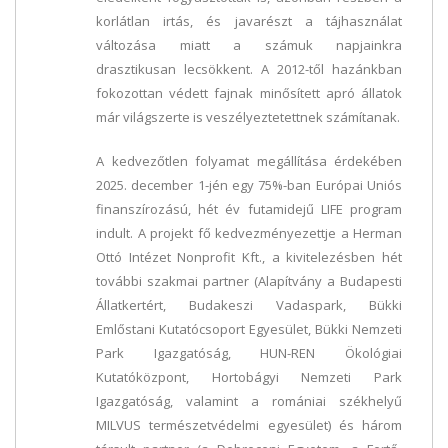
korlátlan irtás, és javarészt a tájhasználat
változása miatt a számuk napjainkra
drasztikusan lecsökkent. A 2012-től hazánkban
fokozottan védett fajnak minősített apró állatok
már világszerte is veszélyeztetettnek számítanak.
A kedvezőtlen folyamat megállítása érdekében
2025. december 1-jén egy 75%-ban Európai Uniós
finanszírozású, hét év futamidejű LIFE program
indult. A projekt fő kedvezményezettje a Herman
Ottó Intézet Nonprofit Kft., a kivitelezésben hét
további szakmai partner (Alapítvány a Budapesti
Állatkertért, Budakeszi Vadaspark, Bükki
Emlőstani Kutatócsoport Egyesület, Bükki Nemzeti
Park Igazgatóság, HUN-REN Ökológiai
Kutatóközpont, Hortobágyi Nemzeti Park
Igazgatóság, valamint a romániai székhelyű
MILVUS természetvédelmi egyesület) és három