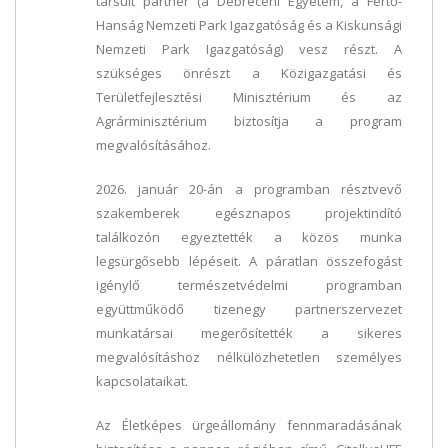
társult partner (a Debreceni Egyetem, a Fertő-
Hanság Nemzeti Park Igazgatóság és a Kiskunsági
Nemzeti Park Igazgatóság) vesz részt. A
szükséges önrészt a Közigazgatási és
Területfejlesztési Minisztérium és az
Agrárminisztérium biztosítja a program
megvalósításához.
2026. január 20-án a programban résztvevő
szakemberek egésznapos projektindító
találkozón egyeztették a közös munka
legsürgősebb lépéseit. A páratlan összefogást
igénylő természetvédelmi programban
együttműködő tizenegy partnerszervezet
munkatársai megerősítették a sikeres
megvalósításhoz nélkülözhetetlen személyes
kapcsolataikat.
Az Életképes ürgeállomány fennmaradásának