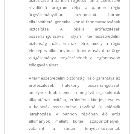
biztosítása a pannon régióban című, CitellusLIFE
rövidítésű program célja a pannon régió
ürgeállományában azonosított három
elkülöníthető genetikai vonal fennmaradásának
biztosítása. A lokális erőfeszítések
összehangolásával olyan természetvédelmi
biztonsági hálót hoznak létre, amely a régió
életképes állományának fenntartásával az ürge
világállománya megőrzésének a legfontosabb
zálogává válhat.
A természetvédelmi biztonsági háló garantálja az
erőfeszítések hatékony összehangolását,
amelynek főbb elemei: a meglévő ürgekolóniák
állapotának javítása, területének kiterjesztése és
a kolóniák összekötése, továbbá új kolóniák
létrehozása. A pannon régióban élő erős
állományok mellett kültéri szaporítóhelyek,
valamint a zárttéri tenyész-központok