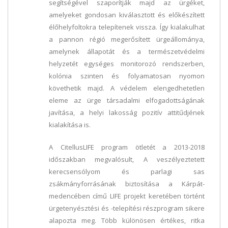
segítségével szaporítják majd az ürgéket,
amelyeket gondosan kiválasztott és előkészített
élőhelyfoltokra telepítenek vissza. Így kialakulhat
a pannon régió megerősített ürgeállománya,
amelynek állapotát és a természetvédelmi
helyzetét egységes monitorozó rendszerben,
kolónia szinten és folyamatosan nyomon
követhetik majd. A védelem elengedhetetlen
eleme az ürge társadalmi elfogadottságának
javítása, a helyi lakosság pozitív attitűdjének
kialakítása is.
A CitellusLIFE program ötletét a 2013-2018
időszakban megvalósult, A veszélyeztetett
kerecsensólyom és parlagi sas
zsákmányforrásának biztosítása a Kárpát-
medencében című LIFE projekt keretében történt
ürgetenyésztési és -telepítési részprogram sikere
alapozta meg. Több különösen értékes, ritka