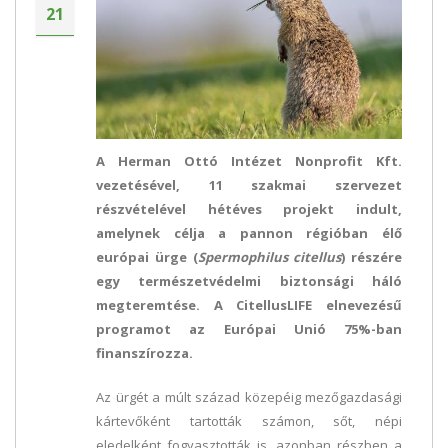
21
A Herman Ottó Intézet Nonprofit Kft.
vezetésével, 11 szakmai szervezet
részvételével hétéves projekt indult,
amelynek célja a pannon régióban élő
európai ürge (
Spermophilus citellus
) részére
egy természetvédelmi biztonsági háló
megteremtése. A CitellusLIFE elnevezésű
programot az Európai Unió 75%-ban
finanszírozza.
Az ürgét a múlt század közepéig mezőgazdasági
kártevőként tartották számon, sőt, népi
eledelként fogyasztották is, azonban részben a