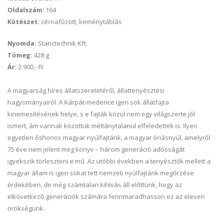
Oldalszám:
164
Kötészet:
cérnafűzött, keménytáblás
Nyomda:
Stanctechnik Kft.
Tömeg:
428 g
Ár:
2.900,- Ft
A magyarság híres állatszeretetéről, állattenyésztési
hagyományairól. A Kárpát-medence igen sok állatfajta
kinemesítésének helye, s e fajták közül nem egy világszerte jól
ismert, ám vannak közöttük méltánytalanul elfeledettek is. Ilyen
egyetlen őshonos magyar nyúlfajtánk, a magyar óriásnyúl, amelyről
75 éve nem jelent meg könyv – három generáció adósságát
igyekszik törleszteni e mű. Az utóbbi években a tenyésztők mellett a
magyar állam is igen sokat tett nemzeti nyúlfajtánk megőrzése
érdekében, de még számtalan kihívás áll előttünk, hogy az
elkövetkező generációk számára fennmaradhasson ez az eleven
örökségünk.