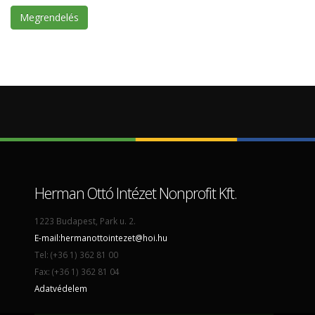
Megrendelés
Herman Ottó Intézet Nonprofit Kft.
1223 Budapest, Park u. 2.
E-mail:
hermanottointezet@hoi.hu
Tel: (+36 1) 362 81 00
Fax: (+36 1) 362 81 04
Adatvédelem