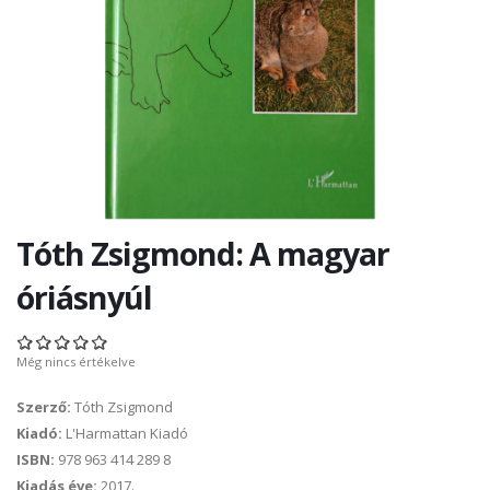
Tóth Zsigmond: A magyar
óriásnyúl
Még nincs értékelve
Szerző:
Tóth Zsigmond
Kiadó:
L'Harmattan Kiadó
ISBN:
978 963 414 289 8
Kiadás éve:
2017.