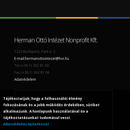
Herman Ottó Intézet Nonprofit Kft.
1223 Budapest, Park u. 2.
E-mail:
hermanottointezet@hoi.hu
Tel: (+36 1) 362 81 00
Fax: (+36 1) 362 81 04
Adatvédelem
Tájékoztatjuk, hogy a felhasználói élmény
fokozásának és a jobb működés érdekében, sütiket
alkalmazunk. A honlapunk használatával ön a
tájékoztatásunkat tudomásul veszi.
Adatvédelmi nyilatkozat