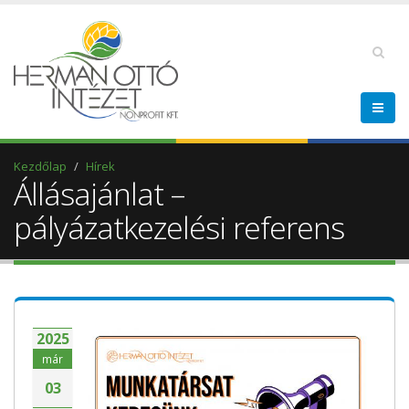
Kezdőlap
Hírek
Állásajánlat –
pályázatkezelési referens
2025
már
03