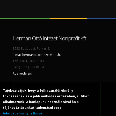
Herman Ottó Intézet Nonprofit Kft.
1223 Budapest, Park u. 2.
E-mail:
hermanottointezet@hoi.hu
Tel: (+36 1) 362 81 00
Fax: (+36 1) 362 81 04
Adatvédelem
Tájékoztatjuk, hogy a felhasználói élmény
fokozásának és a jobb működés érdekében, sütiket
alkalmazunk. A honlapunk használatával ön a
tájékoztatásunkat tudomásul veszi.
Adatvédelmi nyilatkozat