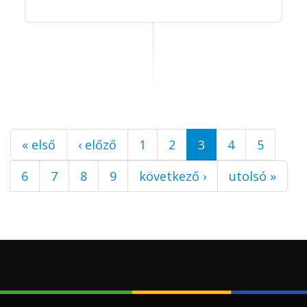
Oldalak
« első
‹ előző
1
2
3
4
5
6
7
8
9
következő ›
utolsó »