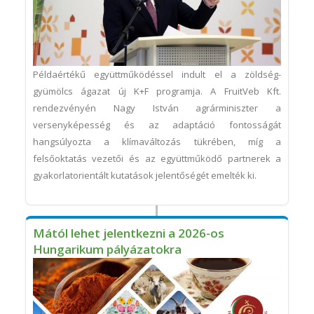
Példaértékű együttműködéssel indult el a zöldség-
gyümölcs ágazat új K+F programja. A FruitVeb Kft.
rendezvényén Nagy István agrárminiszter a
versenyképesség és az adaptáció fontosságát
hangsúlyozta a klímaváltozás tükrében, míg a
felsőoktatás vezetői és az együttműködő partnerek a
gyakorlatorientált kutatások jelentőségét emelték ki.
Mától lehet jelentkezni a 2026-os
Hungarikum pályázatokra