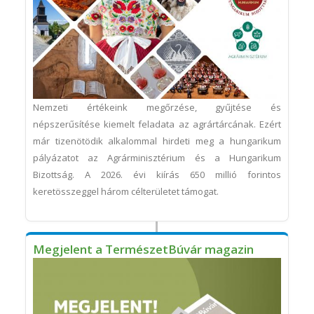
Nemzeti értékeink megőrzése, gyűjtése és
népszerűsítése kiemelt feladata az agrártárcának. Ezért
már tizenötödik alkalommal hirdeti meg a hungarikum
pályázatot az Agrárminisztérium és a Hungarikum
Bizottság. A 2026. évi kiírás 650 millió forintos
keretösszeggel három célterületet támogat.
Megjelent a TermészetBúvár magazin