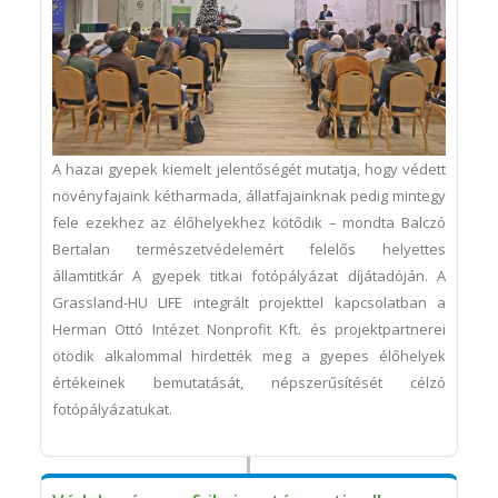
A hazai gyepek kiemelt jelentőségét mutatja, hogy védett
növényfajaink kétharmada, állatfajainknak pedig mintegy
fele ezekhez az élőhelyekhez kötődik – mondta Balczó
Bertalan természetvédelemért felelős helyettes
államtitkár A gyepek titkai fotópályázat díjátadóján. A
Grassland-HU LIFE integrált projekttel kapcsolatban a
Herman Ottó Intézet Nonprofit Kft. és projektpartnerei
ötödik alkalommal hirdették meg a gyepes élőhelyek
értékeinek bemutatását, népszerűsítését célzó
fotópályázatukat.