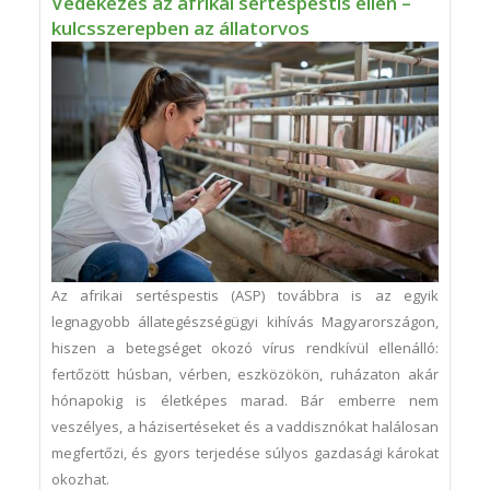
Védekezés az afrikai sertéspestis ellen –
kulcsszerepben az állatorvos
Az afrikai sertéspestis (ASP) továbbra is az egyik
legnagyobb állategészségügyi kihívás Magyarországon,
hiszen a betegséget okozó vírus rendkívül ellenálló:
fertőzött húsban, vérben, eszközökön, ruházaton akár
hónapokig is életképes marad. Bár emberre nem
veszélyes, a házisertéseket és a vaddisznókat halálosan
megfertőzi, és gyors terjedése súlyos gazdasági károkat
okozhat.