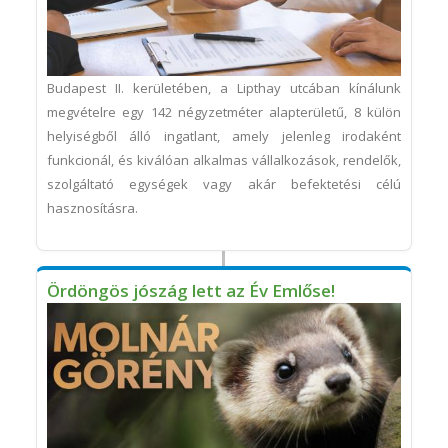
Budapest II. kerületében, a Lipthay utcában kínálunk
megvételre egy 142 négyzetméter alapterületű, 8 külön
helyiségből álló ingatlant, amely jelenleg irodaként
funkcionál, és kiválóan alkalmas vállalkozások, rendelők,
szolgáltató egységek vagy akár befektetési célú
hasznosításra.
Ördöngös jószág lett az Év Emlőse!