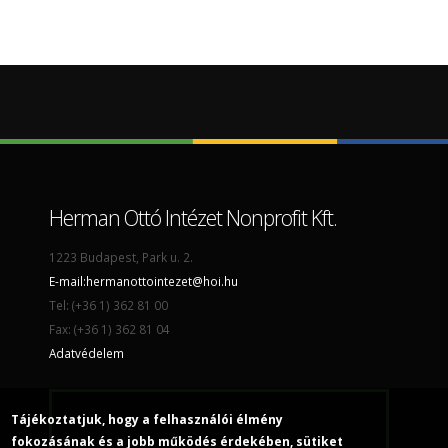
Herman Ottó Intézet Nonprofit Kft.
1223 Budapest, Park u. 2.
E-mail:
hermanottointezet@hoi.hu
Tel: (+36 1) 362 81 00
Fax: (+36 1) 362 81 04
Adatvédelem
Tájékoztatjuk, hogy a felhasználói élmény
fokozásának és a jobb működés érdekében, sütiket