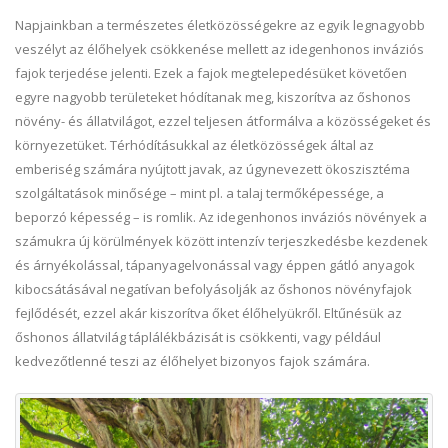
Napjainkban a természetes életközösségekre az egyik legnagyobb
veszélyt az élőhelyek csökkenése mellett az idegenhonos inváziós
fajok terjedése jelenti. Ezek a fajok megtelepedésüket követően
egyre nagyobb területeket hódítanak meg, kiszorítva az őshonos
növény- és állatvilágot, ezzel teljesen átformálva a közösségeket és
környezetüket. Térhódításukkal az életközösségek által az
emberiség számára nyújtott javak, az úgynevezett ökoszisztéma
szolgáltatások minősége – mint pl. a talaj termőképessége, a
beporzó képesség – is romlik. Az idegenhonos inváziós növények a
számukra új körülmények között intenzív terjeszkedésbe kezdenek
és árnyékolással, tápanyagelvonással vagy éppen gátló anyagok
kibocsátásával negatívan befolyásolják az őshonos növényfajok
fejlődését, ezzel akár kiszorítva őket élőhelyükről. Eltűnésük az
őshonos állatvilág táplálékbázisát is csökkenti, vagy például
kedvezőtlenné teszi az élőhelyet bizonyos fajok számára.