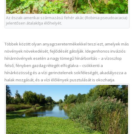
Az észak-amerikai származású fehér akác (Robinia pseudoacacia)
jelentősen átalakítja élőhelyét.
Többek között olyan anyagcseretermékekkel teszi ezt, amelyek más
növények növekedését, fejlődését gátolják. Idegenhonos inváziós
hínárnövények esetén a nagy tömegű hínárborítás – a vízoszlop
felső, fényben gazdag rétegét elfoglalva – csökkenti a
hínárközösség és a vízi gerinctelenek sokféleségét, akadályozza a
halak mozgását, és a vízi élőlények pusztulását is okozhatja.