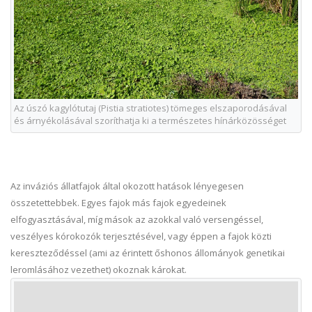
Az úszó kagylótutaj (Pistia stratiotes) tömeges elszaporodásával
és árnyékolásával szoríthatja ki a természetes hínárközösséget
Az inváziós állatfajok által okozott hatások lényegesen
összetettebbek. Egyes fajok más fajok egyedeinek
elfogyasztásával, míg mások az azokkal való versengéssel,
veszélyes kórokozók terjesztésével, vagy éppen a fajok közti
kereszteződéssel (ami az érintett őshonos állományok genetikai
leromlásához vezethet) okoznak károkat.