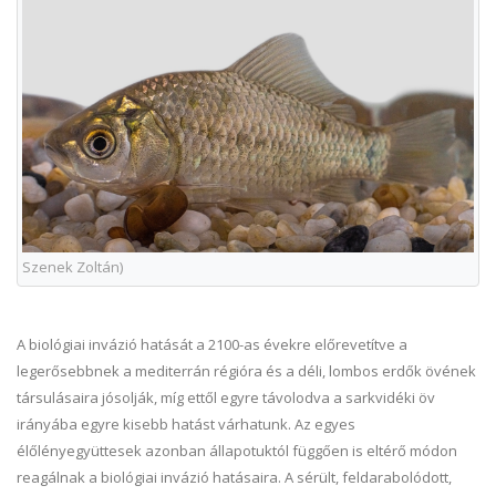
Szenek Zoltán)
A biológiai invázió hatását a 2100-as évekre előrevetítve a
legerősebbnek a mediterrán régióra és a déli, lombos erdők övének
társulásaira jósolják, míg ettől egyre távolodva a sarkvidéki öv
irányába egyre kisebb hatást várhatunk. Az egyes
élőlényegyüttesek azonban állapotuktól függően is eltérő módon
reagálnak a biológiai invázió hatásaira. A sérült, feldarabolódott,