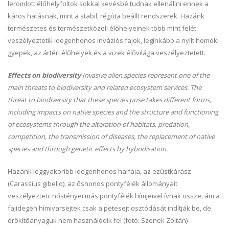
leromlott élőhelyfoltok sokkal kevésbé tudnak ellenállni ennek a
káros hatásnak, mint a stabil, régóta beállt rendszerek. Hazánk
természetes és természetközeli élőhelyeinek több mint felét
veszélyeztetik idegenhonos inváziós fajok, leginkább a nyílt homoki
gyepek, az ártéri élőhelyek és a vizek élővilága veszélyeztetett.
Effects on biodiversity
Invasive alien species represent one of the
main threats to biodiversity and related ecosystem services. The
threat to biodiversity that these species pose takes different forms,
including impacts on native species and the structure and functioning
of ecosystems through the alteration of habitats, predation,
competition, the transmission of diseases, the replacement of native
species and through genetic effects by hybridisation.
Hazánk leggyakoribb idegenhonos halfaja, az ezüstkárász
(Carassius gibelio), az őshonos pontyfélék állományait
veszélyezteti: nőstényei más pontyfélék hímjeivel ívnak össze, ám a
fajidegen hímivarsejtek csak a petesejt osztódását indítják be, de
örökítőanyaguk nem használódik fel (fotó: Szenek Zoltán)