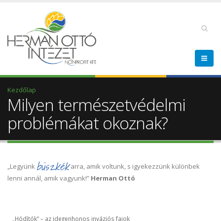
Kezdőlap
Milyen természetvédelmi
problémákat okoznak?
büszkék
„Legyünk
arra, amik voltunk, s igyekezzünk különbek
lenni annál, amik vagyunk!”
Herman Ottó
„Hódítók” – az idegenhonos inváziós fajok