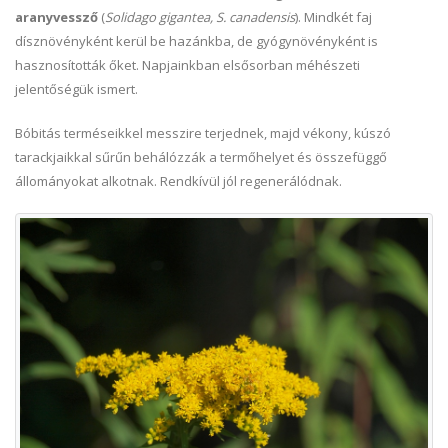
aranyvessző
(
Solidago gigantea, S. canadensis
). Mindkét faj
dísznövényként kerül be hazánkba, de gyógynövényként is
hasznosították őket. Napjainkban elsősorban méhészeti
jelentőségük ismert.
Bóbitás terméseikkel messzire terjednek, majd vékony, kúszó
tarackjaikkal sűrűn behálózzák a termőhelyet és összefüggő
állományokat alkotnak. Rendkívül jól regenerálódnak.