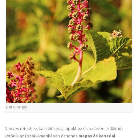
Bata Kinga)
Nedves rétekhez, kaszálókhoz, lápokhoz és az ártéri erdőkhöz
kötődik az Észak-Amerikában őshonos
magas és kanadai