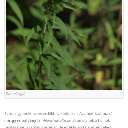
Bata Kinga)
Száraz gyepekhez és erdőkhöz kötődik az Ázsiából származó
mirigyes bálványfa
(
Ailanthus altissima
), amelynek a homok
fásításában szántak szerepet, de értéktelen fája és erőteljes