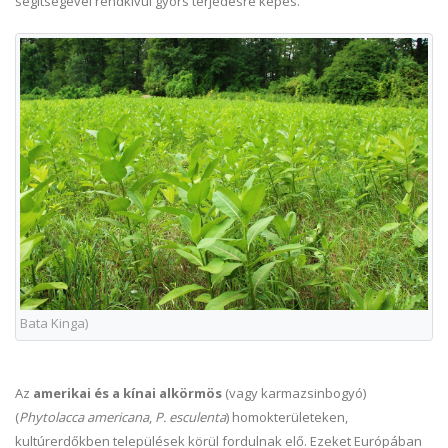
segítségével rendkívül gyors terjedésre képes.
Bata Kinga)
Az
amerikai és a kínai alkörmös
(vagy karmazsinbogyó)
(
Phytolacca americana
,
P. esculenta
) homokterületeken,
kultúrerdőkben települések körül fordulnak elő. Ezeket Európában