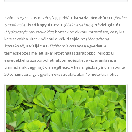
Számos egzotikus növényfajt, például
kanadai átokhínárt
(
Elodea
canadensis
),
úszó kagylótutajt
(
Pistia stratiotes
),
hévízi gázlót
(
Hydrocotyle ranunculoides
) hoznak be akváriumi tartásra, vagy kis
kerti tavakba ültetik például a
kék rizsjácint
(
Monochoria
korsakowii
), a
vízijácint
(
Eichhornia crassipes
) egyedeit. A
termésképzés mellett, akár letört hajtásdarabokból fejlődő új
egyedekkel is szaporodhatnak, terjedésüket a víz áramlása, a
vízimadarak vagy hajók is segíthetik. A hévízi gázló nyáron naponta
20 centimétert, így egyetlen évszak alatt akár 15 métert is nőhet.