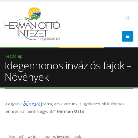
Kezdőlap
Idegenhonos inváziós fajok –
Növények
büszkék
„Legyünk
arra, amik voltunk, s igyekezzünk különbek
lenni annál, amik vagyunk!”
Herman Ottó
„Hódítók” – az idegenhonos inváziós fajok