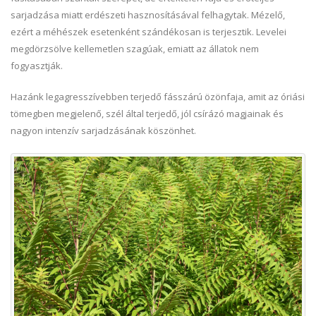
sarjadzása miatt erdészeti hasznosításával felhagytak. Mézelő,
ezért a méhészek esetenként szándékosan is terjesztik. Levelei
megdörzsölve kellemetlen szagúak, emiatt az állatok nem
fogyasztják.
Hazánk legagresszívebben terjedő fásszárú özönfaja, amit az óriási
tömegben megjelenő, szél által terjedő, jól csírázó magjainak és
nagyon intenzív sarjadzásának köszönhet.