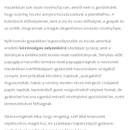
Hazánkban sok olyan növényfaj van, amiről nem is gondolnánk,
hogy özönfaj, hiszen annyira hozzászoktunk a jelenlétéhez. A
különböző élőhelyeknek, mint a vízi és vizes élőhelyek, a gyepek és
az erdők, megvannak a maguk idegenhonos inváziós növényfajai.
Nyílt homoki gyepekben legveszélyesebb az észak-amerikai
eredetű
közönséges selyemkóró
(
Asclepias syriaca
), amit a
dohányéra emlékeztető levelei miatt vaddohánynak, felnyílás előtt
papagájra hasonlító termése miatt papagájvirágnak is neveznek.
Hazánkban sokféleképpen igyekeztek hasznosítani: virágából
szörpöt, bort próbáltak készíteni, hajtását „spárgaként”
fogyasztották, habár a növény minden része mérgező; rostjaiból
papírt, tapétát, tejnedvéből gumit, magszőreiből selymet fontak, de
gyakorlati haszna egyedül mézelő növényként igazolódott be, ezért
termesztésével felhagytak.
Sikerességének titka, hogy rengeteg, szél által terjesztett
repítőszőrös magot hoz, és számtalan hajtást képző gyökerei