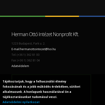
Herman Ottó Intézet Nonprofit Kft.
1223 Budapest, Park u. 2.
E-mail:
hermanottointezet@hoi.hu
Tel: (+36 1) 362 81 00
Fax: (+36 1) 362 81 04
Adatvédelem
Tájékoztatjuk, hogy a felhasználói élmény
fokozásának és a jobb működés érdekében, sütiket
alkalmazunk. A honlapunk használatával ön a
tájékoztatásunkat tudomásul veszi.
Adatvédelmi nyilatkozat