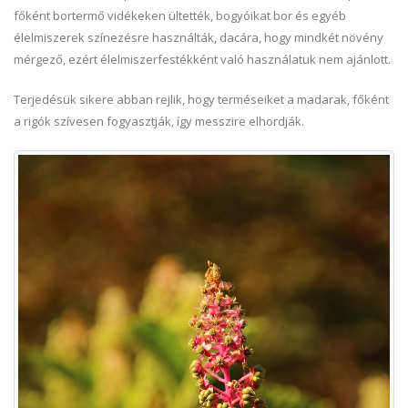
főként bortermő vidékeken ültették, bogyóikat bor és egyéb
élelmiszerek színezésre használták, dacára, hogy mindkét növény
mérgező, ezért élelmiszerfestékként való használatuk nem ajánlott.
Terjedésük sikere abban rejlik, hogy terméseiket a madarak, főként
a rigók szívesen fogyasztják, így messzire elhordják.