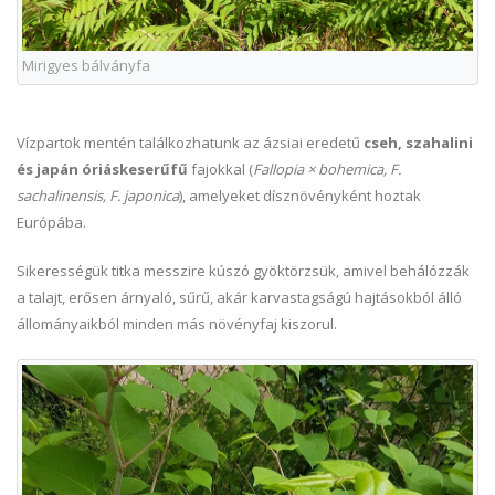
Mirigyes bálványfa
Vízpartok mentén találkozhatunk az ázsiai eredetű
cseh, szahalini
és japán óriáskeserűfű
fajokkal (
Fallopia × bohemica, F.
sachalinensis, F. japonica
), amelyeket dísznövényként hoztak
Európába.
Sikerességük titka messzire kúszó gyöktörzsük, amivel behálózzák
a talajt, erősen árnyaló, sűrű, akár karvastagságú hajtásokból álló
állományaikból minden más növényfaj kiszorul.