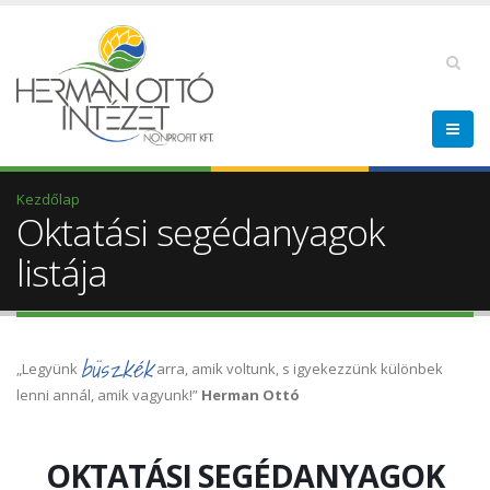
Kezdőlap
Oktatási segédanyagok
listája
büszkék
„Legyünk
arra, amik voltunk, s igyekezzünk különbek
lenni annál, amik vagyunk!”
Herman Ottó
OKTATÁSI SEGÉDANYAGOK