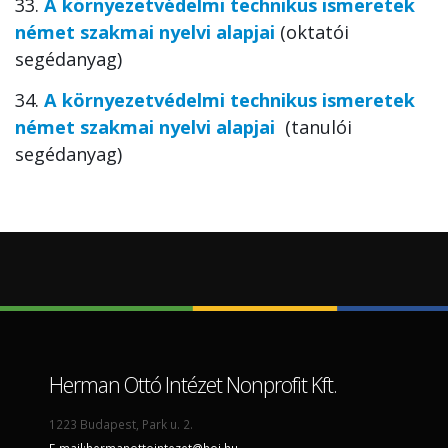
33.
A környezetvédelmi technikus ismeretek
német szakmai nyelvi alapjai
(oktatói
segédanyag)
34.
A környezetvédelmi technikus ismeretek
német szakmai nyelvi alapjai
(tanulói
segédanyag)
Herman Ottó Intézet Nonprofit Kft.
1223 Budapest, Park u. 2.